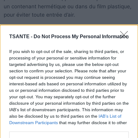
un contenant hermétique ou dans du film plastique,
pour éviter toute entrée d’air.
Mettez-le au congélateur rapidement après l’avoir
TSANTE -
Do Not Process My Personal Information
acheté. Pour plus de praticité, n’hésitez pas à
le découper en tranches. Cela vous permettra de
If you wish to opt-out of the sale, sharing to third parties, or
pouvoir en sortir la quantité dont vous avez besoin à
processing of your personal or sensitive information for
targeted advertising by us, please use the below opt-out
chaque fois.
section to confirm your selection. Please note that after your
opt-out request is processed you may continue seeing
interest-based ads based on personal information utilized by
us or personal information disclosed to third parties prior to
your opt-out. You may separately opt-out of the further
disclosure of your personal information by third parties on the
IAB’s list of downstream participants. This information may
also be disclosed by us to third parties on the
IAB’s List of
Downstream Participants
that may further disclose it to other
third parties.