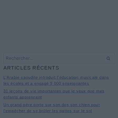
Rechercher :
ARTICLES RÉCENTS
L’Arabie saoudite introduit l’éducation musicale dans
les écoles et a engagé 9 000 enseignantes
31 leçons de vie importantes que je veux que mes
enfants apprennent
Un grand-père porte sur son dos son chien pour
l’empêcher de se brûler les pattes sur le sol