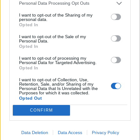
Personal Data Processing Opt Outs
I want to opt-out of the Sharing of my
personal data.
Opted In
I want to opt-out of the Sale of my
Personal Data.
Opted In
I want to opt-out of processing my
Personal Data for Targeted Advertising.
Opted In
I want to opt-out of Collection, Use,
Retention, Sale, and/or Sharing of my
Par ailleurs, si votre pain est encore tiède, laissez-le
Personal Data that Is Unrelated with the
Purposes for which it was collected.
bien refroidir à température ambiante avant de le
Opted Out
congeler. Suivre ces recommandations devrait vous
CONFIRM
prémunir de l’intoxication alimentaire ! Attention
cependant, le pain ne doit pas être stocké plus de
six mois au congélateur.
Data Deletion
Data Access
Privacy Policy