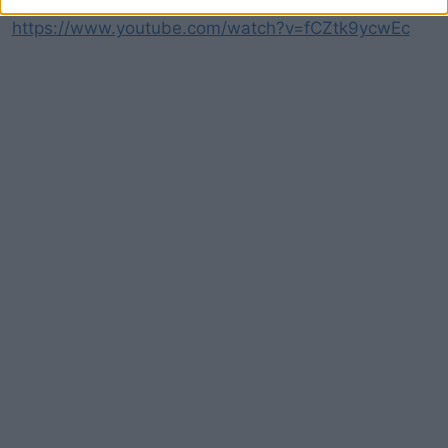
https://www.youtube.com/watch?v=fCZtk9ycwEc