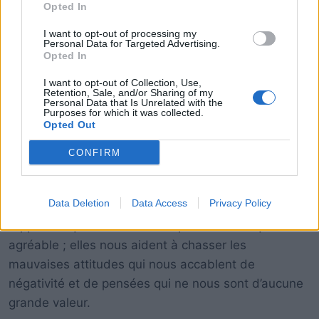
Opted In
I want to opt-out of processing my
Personal Data for Targeted Advertising.
Opted In
I want to opt-out of Collection, Use,
Retention, Sale, and/or Sharing of my
Personal Data that Is Unrelated with the
Purposes for which it was collected.
Opted Out
CONFIRM
Les libellules apportent également une énergie
Data Deletion
Data Access
Privacy Policy
enfantine et féerique dans notre vie :
Elles nous
rappellent que la vie est faite pour être ludique et
agréable ; elles nous aident à chasser les
mauvaises attitudes qui nous accablent de
négativité et de pensées qui ne nous sont d’aucune
grande valeur.