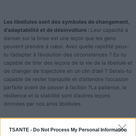
Les libellules sont des symboles de changement,
d’adaptabilité et de désinvolture :
Leur capacité à
danser sur la brise est une leçon que les gens
peuvent prendre à cœur. Avec quelle rapidité peux-
tu t’adapter à l’évolution des circonstances ? Es-tu
capable de tirer des leçons de la vie de la libellule et
de changer de trajectoire en un clin d’œil ? Serais-tu
capable de rester tranquille et d’attendre l’occasion
parfaite avant de passer à l’action ?La patience, la
résilience et la stabilité sont d’autres leçons
données par nos amis libellules.
Quand une libellulle apparaît dans ta vie, tu peux
être sûr que tu reçois par là un message te
TSANTE -
Do Not Process My Personal Information