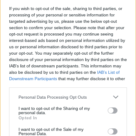
demandant de te concentrer sur ces leçons
If you wish to opt-out of the sale, sharing to third parties, or
importantes.
Prends le temps de réfléchir à la
processing of your personal or sensitive information for
façon dont tu réagis à l’évolution des
targeted advertising by us, please use the below opt-out
circonstances de la vie
.Te cramponnes-tu
section to confirm your selection. Please note that after your
opt-out request is processed you may continue seeing
fermement à la façon dont tu aimerais que les
interest-based ads based on personal information utilized by
choses se passent, ou adoptes-tu une attitude plus
us or personal information disclosed to third parties prior to
dynamique afin de les laisser se dérouler comme
your opt-out. You may separately opt-out of the further
elles le veulent ?
disclosure of your personal information by third parties on the
IAB’s list of downstream participants. This information may
also be disclosed by us to third parties on the
IAB’s List of
Downstream Participants
that may further disclose it to other
third parties.
Personal Data Processing Opt Outs
I want to opt-out of the Sharing of my
personal data.
Opted In
I want to opt-out of the Sale of my
Personal Data.