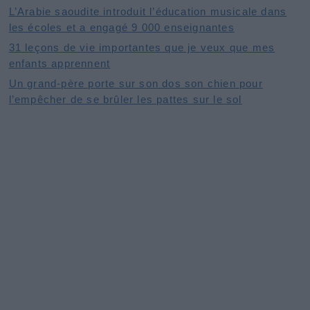
L’Arabie saoudite introduit l’éducation musicale dans
les écoles et a engagé 9 000 enseignantes
31 leçons de vie importantes que je veux que mes
enfants apprennent
Un grand-père porte sur son dos son chien pour
l’empêcher de se brûler les pattes sur le sol