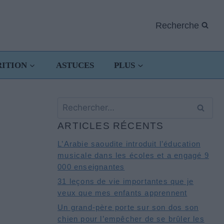
Recherche
RITION
ASTUCES
PLUS
Rechercher :
ARTICLES RÉCENTS
L’Arabie saoudite introduit l’éducation
musicale dans les écoles et a engagé 9
000 enseignantes
31 leçons de vie importantes que je
veux que mes enfants apprennent
Un grand-père porte sur son dos son
chien pour l’empêcher de se brûler les