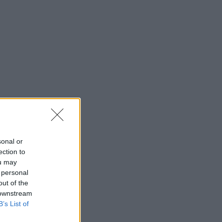
sonal or
ection to
ou may
 personal
out of the
 downstream
B’s List of
e.