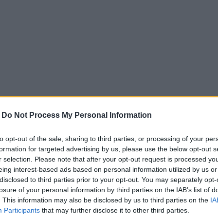
-
Do Not Process My Personal Information
to opt-out of the sale, sharing to third parties, or processing of your per
formation for targeted advertising by us, please use the below opt-out s
r selection. Please note that after your opt-out request is processed y
eing interest-based ads based on personal information utilized by us or
on des muqueuses notamment en cas d’ulcère gastrique.
disclosed to third parties prior to your opt-out. You may separately opt-
losure of your personal information by third parties on the IAB’s list of
avorise la production de globules rouges et est donc anti-anémique.
. This information may also be disclosed by us to third parties on the
IA
bronchiques et pulmonaires bénignes et pour soulager les douleurs de l’arthros
Participants
that may further disclose it to other third parties.
au chou est préconisée dans les régimes amincissants.