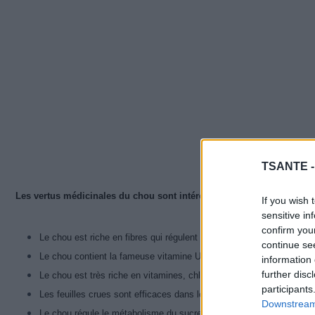
TSANTE 
Les vertus médicinales du chou sont intéressantes :
If you wish 
sensitive in
confirm you
Le chou est riche en fibres qui régulent le transit intestinal.
continue se
Le chou contient la fameuse vitamine U qui favorise la cicatrisati
information 
further disc
Le chou est très riche en vitamines, chlorophylles et minéraux. Il f
participants
Les feuilles crues sont efficaces dans le traitement des affections 
Downstream 
Le chou régule le métabolisme du sucre et des graisses. La soupe 