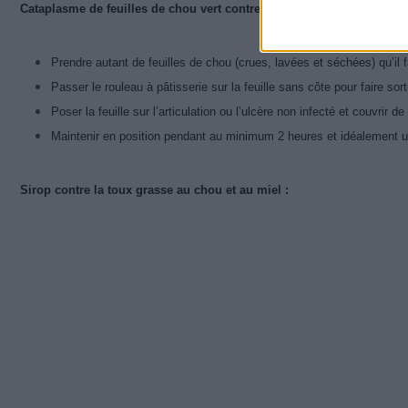
Cataplasme de feuilles de chou vert contre les rhumatismes ou les u
Prendre autant de feuilles de chou (crues, lavées et séchées) qu’il fa
Passer le rouleau à pâtisserie sur la feuille sans côte pour faire sorti
Poser la feuille sur l’articulation ou l’ulcère non infecté et couvrir
Maintenir en position pendant au minimum 2 heures et idéalement u
Sirop contre la toux grasse au chou et au miel :