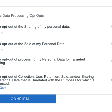
3 carbinoles qui sont de puissantes molécules anti-cancer. Ils empêchent l’év
l Data Processing Opt Outs
o opt-out of the Sharing of my personal data.
 pas un traitement médicamenteux dans les cas graves):
In
o opt-out of the Sale of my Personal Data.
In
to opt-out of processing my Personal Data for Targeted
ing.
In
o opt-out of Collection, Use, Retention, Sale, and/or Sharing
ersonal Data that Is Unrelated with the Purposes for which it
lected.
Out
CONFIRM