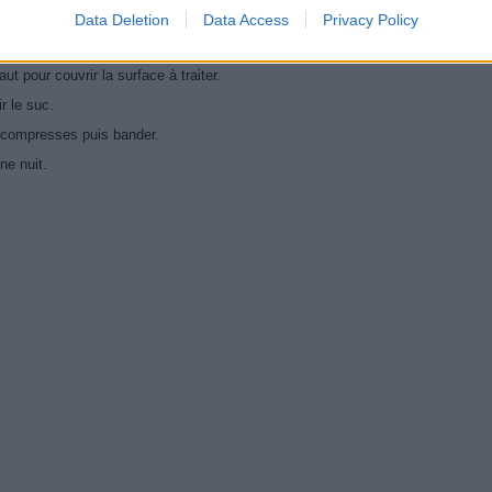
lcères variqueux :
Data Deletion
Data Access
Privacy Policy
ut pour couvrir la surface à traiter.
r le suc.
 de compresses puis bander.
ne nuit.