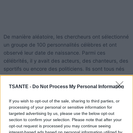
De manière aléatoire, les chercheurs ont sélectionné
un groupe de 100 personnalités célèbres et ont
observé leur date de naissance. Parmi ces
célébrités, il y avait des acteurs, des chanteurs, des
sportifs ou encore des politiciens. Ils sont tous nés
en début d’année et plus particulièrement entre le
21 janvier et 19 février.
TSANTE -
Do Not Process My Personal Information
If you wish to opt-out of the sale, sharing to third parties, or
Le résultat n’a pas changé lorsque les chercheurs
processing of your personal or sensitive information for
ont augmenté le nombre du groupe. D’abord 100
targeted advertising by us, please use the below opt-out
puis 200 puis 300 célébrités. Les résultats étaient
section to confirm your selection. Please note that after your
opt-out request is processed you may continue seeing
les mêmes montrant une corrélation entre
interest-based ads based on personal information utilized by