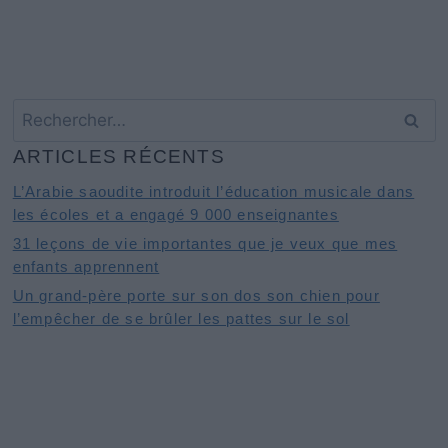
Rechercher :
ARTICLES RÉCENTS
L’Arabie saoudite introduit l’éducation musicale dans
les écoles et a engagé 9 000 enseignantes
31 leçons de vie importantes que je veux que mes
enfants apprennent
Un grand-père porte sur son dos son chien pour
l’empêcher de se brûler les pattes sur le sol