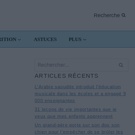
Recherche
RITION
ASTUCES
PLUS
Rechercher :
ARTICLES RÉCENTS
L’Arabie saoudite introduit l’éducation
musicale dans les écoles et a engagé 9
000 enseignantes
31 leçons de vie importantes que je
veux que mes enfants apprennent
Un grand-père porte sur son dos son
chien pour l’empêcher de se brûler les