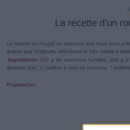
La recette d’un ro
La recette de rougail de saucisse que nous vous pré
grasse que l’originale, délicieuse et très rapide à réali
Ingrédients:
350 g de saucisses fumées, 200 g d’h
gousses d’ail, ½ cuillère à café de curcuma, 1 cuillè
Préparation: