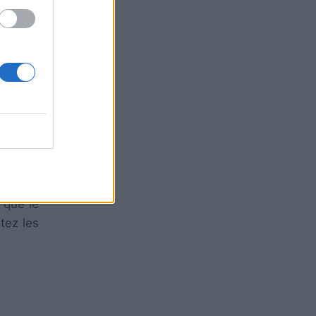
dans la
 que le
utez les