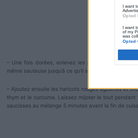
I want 
Advertis
Opted 
I want t
of my P
was col
Opted 
– Une fois dorées, enlevez les puis ajoutez un peu 
même sauteuse jusqu’à ce qu’il soit translucide.
– Ajoutez ensuite les haricots rouges égouttés et rinc
thym et le curcuma.
Laissez mijoter le tout pendant
saucisses au mélange 5 minutes avant la fin de cuis