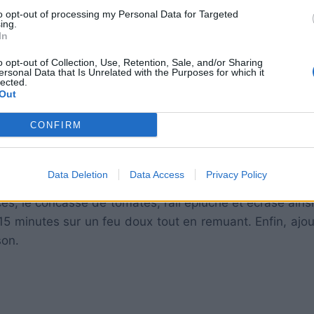
to opt-out of processing my Personal Data for Targeted
ing.
In
o opt-out of Collection, Use, Retention, Sale, and/or Sharing
ersonal Data that Is Unrelated with the Purposes for which it
lected.
Out
CONFIRM
d’huile d’olive et faites revenir votre oignon émincé, 
Data Deletion
Data Access
Privacy Policy
és, le concassé de tomates, l’ail épluché et écrasé ainsi
 15 minutes sur un feu doux tout en remuant.
Enfin, ajo
son.