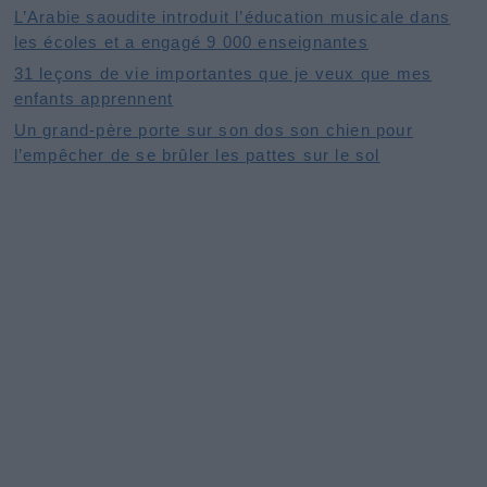
L’Arabie saoudite introduit l’éducation musicale dans
les écoles et a engagé 9 000 enseignantes
31 leçons de vie importantes que je veux que mes
enfants apprennent
Un grand-père porte sur son dos son chien pour
l’empêcher de se brûler les pattes sur le sol