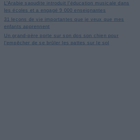
L’Arabie saoudite introduit l’éducation musicale dans
les écoles et a engagé 9 000 enseignantes
31 leçons de vie importantes que je veux que mes
enfants apprennent
Un grand-père porte sur son dos son chien pour
l’empêcher de se brûler les pattes sur le sol