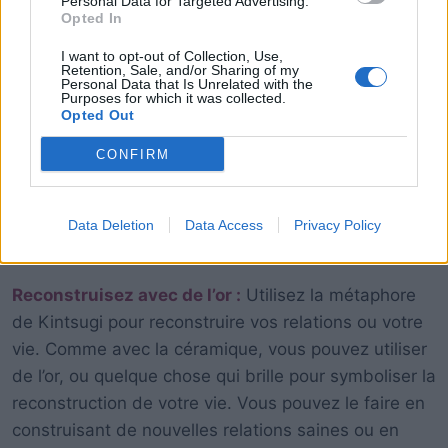
Personal Data for Targeted Advertising.
Opted In
I want to opt-out of Collection, Use,
Retention, Sale, and/or Sharing of my
Personal Data that Is Unrelated with the
Purposes for which it was collected.
Acceptez vos cicatrices :
Une fois que vous avez
Opted Out
identifié vos fissures, essayez de les accepter
comme faisant partie de votre histoire. Comme avec
CONFIRM
le Kintsugi, ces cicatrices peuvent devenir quelque
chose de beau et de valorisant, une partie de votre
Data Deletion
Data Access
Privacy Policy
histoire qui vous rend unique.
Reconstruisez avec de l’or :
Utilisez la métaphore
de Kintsugi pour reconstruire vos relations ou votre
vie. Comme avec la céramique, vous pouvez utiliser
de l’or, ou quelque chose qui brille pour symboliser la
reconstruction de votre vie. Vous pouvez le faire en
construisant de nouvelles relations saines ou en