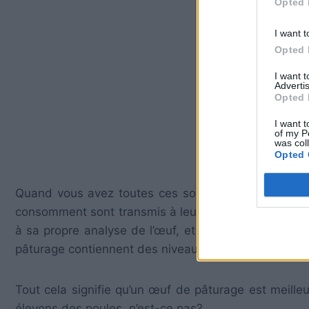
Opted 
I want t
Opted 
I want 
Advertis
Opted 
I want t
of my P
was col
Opted 
Quand vous avez toutes ces sources intégrées au ré
consomment sont transmis à leurs œufs et concentré
à sa propre analyse de l’œuf, et une autre étude pl
pâturage contiennent des niveaux élevés de vitamine
Tout cela signifie qu’un œuf de pâturage est meilleu
élevons des poules, n’est-ce pas?