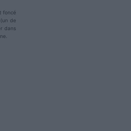
t foncé
 (un de
er dans
rne.