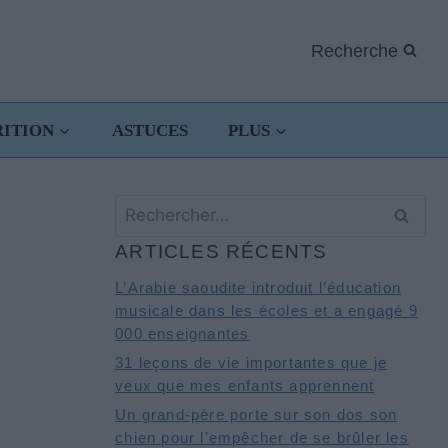
Recherche
RITION
ASTUCES
PLUS
Rechercher :
ARTICLES RÉCENTS
L’Arabie saoudite introduit l’éducation
musicale dans les écoles et a engagé 9
000 enseignantes
31 leçons de vie importantes que je
veux que mes enfants apprennent
Un grand-père porte sur son dos son
chien pour l’empêcher de se brûler les