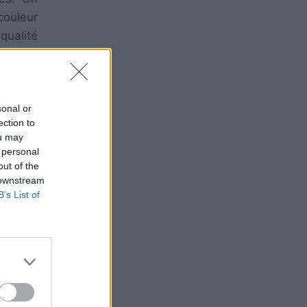
couleur
qualité
sombres
 de ces
t foncé
sonal or
 acides
ection to
santes
ou may
 personal
out of the
 downstream
rit sur
B’s List of
es sont
ptères,
entendu