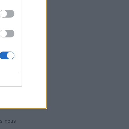
u’elles
procédé
œufs de
es nous