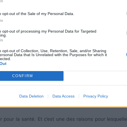
In
o opt-out of the Sale of my Personal Data.
In
to opt-out of processing my Personal Data for Targeted
ing.
In
o opt-out of Collection, Use, Retention, Sale, and/or Sharing
ersonal Data that Is Unrelated with the Purposes for which it
lected.
Out
CONFIRM
gime alimentaire sain de vos poules, les nutriments q
s dans leurs jaunes. Selon Mother Earth News, qui a 
us récente de l’Université d’État de Pennsylvanie, les 
Data Deletion
Data Access
Privacy Policy
s A, D et E, plus de bêta-carotène, et plus d’oméga-3.
r pour la santé. Et c’est une des raisons pour lesquell