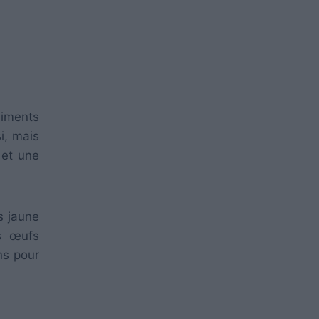
liments
i, mais
 et une
s jaune
es œufs
ns pour