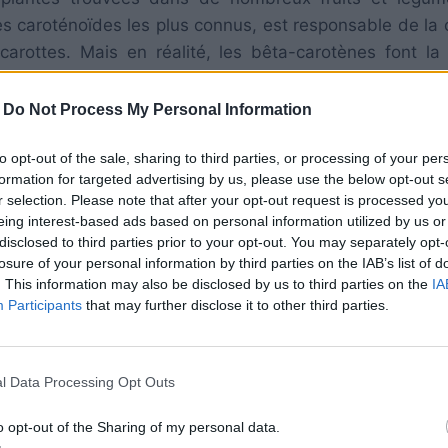
s caroténoïdes les plus connus, est responsable de la 
rottes. Mais en réalité, les bêta-carotènes font la 
eur. Les caroténoïdes qui font les colorations les plus 
absorbés par les jaunes d’œufs. (La lutéine est une
-
Do Not Process My Personal Information
e.) Les xanthophylles se trouvent dans les légumes ver
to opt-out of the sale, sharing to third parties, or processing of your per
ue les courgettes, brocoli et les choux de Bruxelles. Les
formation for targeted advertising by us, please use the below opt-out s
s graines de lin et de varech, qui sont deux compo
r selection. Please note that after your opt-out request is processed y
 mon élevage de poules.
eing interest-based ads based on personal information utilized by us or
disclosed to third parties prior to your opt-out. You may separately opt-
losure of your personal information by third parties on the IAB’s list of
our être végétariennes, peu importe ce qui peut être éc
. This information may also be disclosed by us to third parties on the
IA
ux graines organiques et hors des usines? Les poul
Participants
that may further disclose it to other third parties.
nnent les viandes, comme les vers de farine, les coléo
estiole qu’elles peuvent trouver dans la terre. J’ai même 
eurs et des serpents!
l Data Processing Opt Outs
o opt-out of the Sharing of my personal data.