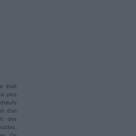
e était
si plus
 d’œufs
it d’un
it: des
noïdes.
es. On