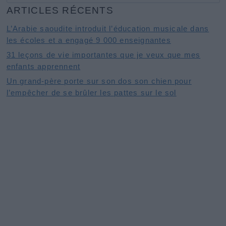
ARTICLES RÉCENTS
L’Arabie saoudite introduit l’éducation musicale dans
les écoles et a engagé 9 000 enseignantes
31 leçons de vie importantes que je veux que mes
enfants apprennent
Un grand-père porte sur son dos son chien pour
l’empêcher de se brûler les pattes sur le sol