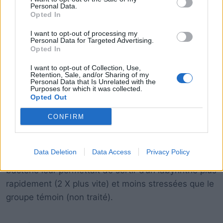
Personal Data.
Opted In
I want to opt-out of processing my
Personal Data for Targeted Advertising.
Opted In
I want to opt-out of Collection, Use,
Retention, Sale, and/or Sharing of my
Personal Data that Is Unrelated with the
Purposes for which it was collected.
Mais voilà qu’en 2010 le Sage Collége de New York
Opted Out
remet le couvert en publiant une étude démontrant
que
M. vaccae
améliore l’apprentissage tout en
CONFIRM
réduisant le niveau d’anxiété. L’expérience menée
par le professeur Dorothy Matthews, toujours sur
Data Deletion
Data Access
Privacy Policy
des souris, a permis d’observer que l’ingestion de la
bactérie leur permettait de sortir d’un labyrinthe plus
rapidement (2 X plus vite) et moins stressées que le
groupe témoin (non traité).