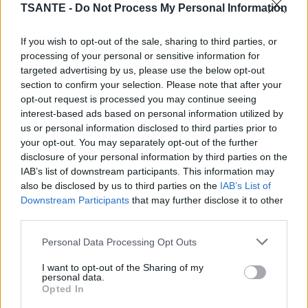
TSANTE -
Do Not Process My Personal Information
If you wish to opt-out of the sale, sharing to third parties, or
processing of your personal or sensitive information for
targeted advertising by us, please use the below opt-out
section to confirm your selection. Please note that after your
opt-out request is processed you may continue seeing
interest-based ads based on personal information utilized by
us or personal information disclosed to third parties prior to
https://www.youtube.com/watch?
your opt-out. You may separately opt-out of the further
disclosure of your personal information by third parties on the
v=NrUsAt_2BOU
WeWalk a été inventée par
IAB’s list of downstream participants. This information may
l’ingénieur non-voyant Kursat Ceylan, PDG et co-
also be disclosed by us to third parties on the
IAB’s List of
fondateur de “Young Guru Academy (YGA)”, une
Downstream Participants
that may further disclose it to other
organisation à but non lucratif turque. Avec sa
third parties.
condition, Kursat connait les difficultés auxquelles
Personal Data Processing Opt Outs
font face ces personnes et il a ainsi décidé de
I want to opt-out of the Sharing of my
mettre son savoir dans un objet qui pourrait
personal data.
améliorer et faciliter la vie des non-voyants.
Opted In