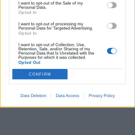
I want to opt-out of the Sale of my
Personal Data.
“Aujourd’hui, nous parlons de voitures volantes, mais
Opted In
pourtant, ces gens n’ont jamais rien utilisé d’autre
I want to opt-out of processing my
qu’une simple canne. En tant que non-voyant,
Personal Data for Targeted Advertising.
Opted In
lorsque je sors du métro, je ne sais pas quelle est
ma sortie. Je ne sais pas quel bus approche, quels
I want to opt-out of Collection, Use,
Retention, Sale, and/or Sharing of my
magasins sont autour de moi. Ce type
Personal Data that Is Unrelated with the
Purposes for which it was collected.
d’informations peut être fourni avec le
Opted Out
WeWalk” explique-t-il.
CONFIRM
Data Deletion
Data Access
Privacy Policy