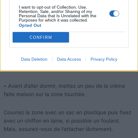
I want to opt-out of Collection, Use,
Retention, Sale, and/or Sharing of my
Personal Data that Is Unrelated with the
Purposes for which it was collected.
Opted Out
CONFIRM
Data Deletion
Data Access
Privacy Policy
–
Avant d’aller dormir, mettez un peu de la crème
faite maison sur la zone touchée.
Couvrez la zone avec un sac en plastique puis fixez
avec un chiffon en laine, si possible un foulard.
Mais, assurez-vous de l’attacher lâchement.