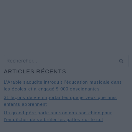
Rechercher :
ARTICLES RÉCENTS
L’Arabie saoudite introduit l’éducation musicale dans
les écoles et a engagé 9 000 enseignantes
31 leçons de vie importantes que je veux que mes
enfants apprennent
Un grand-père porte sur son dos son chien pour
l’empêcher de se brûler les pattes sur le sol