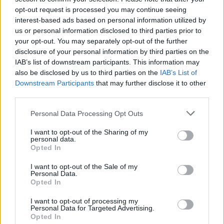
Mélangez tous ces
opt-out request is processed you may continue seeing
interest-based ads based on personal information utilized by
ingrédients: Miel, Moutarde, Gros Sel, Bicarbonate
us or personal information disclosed to third parties prior to
de soude jusqu’à ce qu’à obtenir une bonne
your opt-out. You may separately opt-out of the further
combinaison homogène.
disclosure of your personal information by third parties on the
IAB’s list of downstream participants. This information may
also be disclosed by us to third parties on the
IAB’s List of
Mettez le mélange dans un pot de crème vide ou un
Downstream Participants
that may further disclose it to other
autre emballage. Voilà ! Vous avez votre
third parties.
préparation.
Personal Data Processing Opt Outs
I want to opt-out of the Sharing of my
personal data.
Opted In
I want to opt-out of the Sale of my
Personal Data.
Opted In
I want to opt-out of processing my
Personal Data for Targeted Advertising.
Opted In