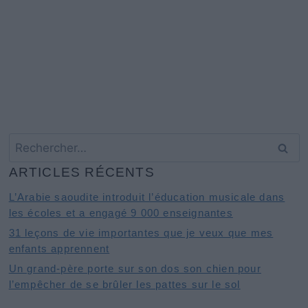
Rechercher :
ARTICLES RÉCENTS
L’Arabie saoudite introduit l’éducation musicale dans
les écoles et a engagé 9 000 enseignantes
31 leçons de vie importantes que je veux que mes
enfants apprennent
Un grand-père porte sur son dos son chien pour
l’empêcher de se brûler les pattes sur le sol