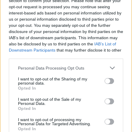
section to confirm your selection. Please note that after your
opt-out request is processed you may continue seeing
interest-based ads based on personal information utilized by
us or personal information disclosed to third parties prior to
your opt-out. You may separately opt-out of the further
disclosure of your personal information by third parties on the
IAB’s list of downstream participants. This information may
also be disclosed by us to third parties on the
IAB’s List of
Downstream Participants
that may further disclose it to other
third parties.
Personal Data Processing Opt Outs
I want to opt-out of the Sharing of my
personal data.
Opted In
Riche en sodium, en chlorure et en potassium, Le
kéfir d’eau de coco a énormément d’effets positifs
I want to opt-out of the Sale of my
Personal Data.
sur l’organisme. En effet, cette boisson permet
Opted In
d’augmenter l’énergie, renforce le système
I want to opt-out of processing my
immunitaire, réduit l’addiction au sucre, soigne le
Personal Data for Targeted Advertising.
système digestif, détoxifie le corps, améliore la
Opted In