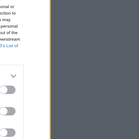
sonal or
ection to
ou may
 personal
out of the
 downstream
B’s List of