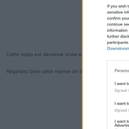
If you wish 
sensitive in
confirm you
continue se
information 
further disc
participants
Downstream 
Cette vidéo est devenue virale et elle mettra un joli s
Persona
Regardez bien cette mamie de 96 ans danser lors d’u
I want t
Opted 
I want t
Opted 
I want 
Advertis