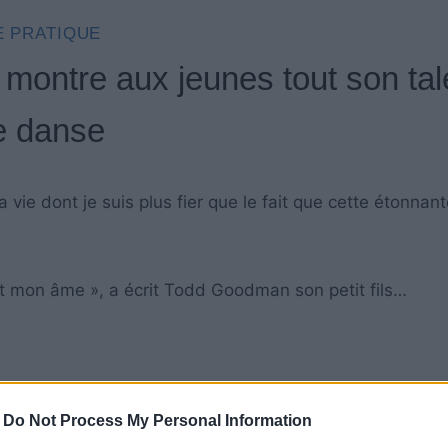
E PRATIQUE
montre aux jeunes tout son tal
e danse
a vie dont je suis plus fier que le fait que cette étonnan
et mon âme », a écrit Todd Goodman son petit fils…
-
Do Not Process My Personal Information