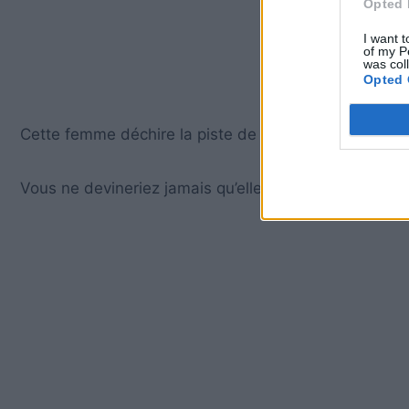
Opted 
I want t
of my P
was col
Opted 
Cette femme déchire la piste de danse ! En suivant 
Vous ne devineriez jamais qu’elle a 96 ans!