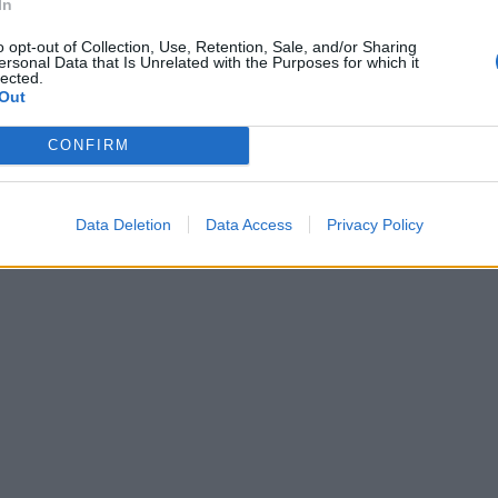
In
o opt-out of Collection, Use, Retention, Sale, and/or Sharing
ersonal Data that Is Unrelated with the Purposes for which it
lected.
Out
CONFIRM
la chorégraphie de danse en ligne, grand-mère groove !
Data Deletion
Data Access
Privacy Policy