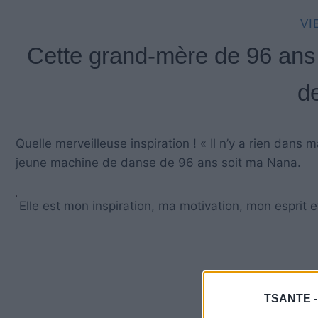
VI
Cette grand-mère de 96 ans 
d
Quelle merveilleuse inspiration ! « Il n’y a rien dans m
jeune machine de danse de 96 ans soit ma Nana.
Elle est mon inspiration, ma motivation, mon esprit 
TSANTE 