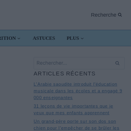
Recherche
RITION
ASTUCES
PLUS
Rechercher :
ARTICLES RÉCENTS
L’Arabie saoudite introduit l’éducation
musicale dans les écoles et a engagé 9
000 enseignantes
31 leçons de vie importantes que je
veux que mes enfants apprennent
Un grand-père porte sur son dos son
chien pour l’empêcher de se brûler les