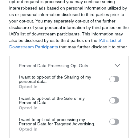
opt-out request is processed you may continue seeing
faim (cela peut montrer que le foie n’a pas fini son
interest-based ads based on personal information utilized by
us or personal information disclosed to third parties prior to
travail de détoxification). Dans le même esprit,
your opt-out. You may separately opt-out of the further
attendez quelques minutes avant de vous resservir
disclosure of your personal information by third parties on the
à table. Vous verrez alors si vous avez réellement
IAB’s list of downstream participants. This information may
also be disclosed by us to third parties on the
IAB’s List of
faim ou si c’est simplement par ennui ou par stress.”
Downstream Participants
that may further disclose it to other
third parties.
Personal Data Processing Opt Outs
I want to opt-out of the Sharing of my
personal data.
Opted In
I want to opt-out of the Sale of my
Personal Data.
Opted In
I want to opt-out of processing my
Personal Data for Targeted Advertising.
Opted In