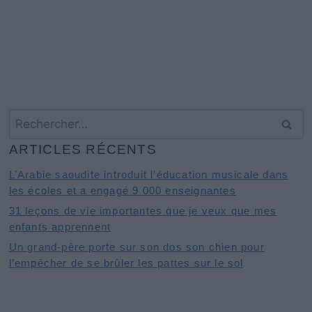
Rechercher :
ARTICLES RÉCENTS
L’Arabie saoudite introduit l’éducation musicale dans
les écoles et a engagé 9 000 enseignantes
31 leçons de vie importantes que je veux que mes
enfants apprennent
Un grand-père porte sur son dos son chien pour
l’empêcher de se brûler les pattes sur le sol