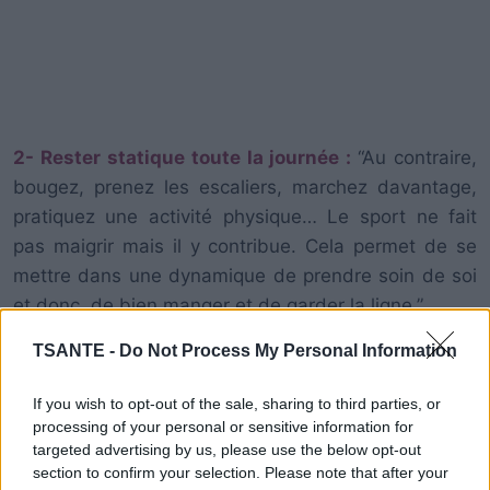
2- Rester statique toute la journée :
“Au contraire,
bougez, prenez les escaliers, marchez davantage,
pratiquez une activité physique… Le sport ne fait
pas maigrir mais il y contribue. Cela permet de se
mettre dans une dynamique de prendre soin de soi
et donc, de bien manger et de garder la ligne.”
TSANTE -
Do Not Process My Personal Information
3- Manger sans sensation de faim
: “Beaucoup de
personnes mangent sans vraiment s’écouter et pour
If you wish to opt-out of the sale, sharing to third parties, or
processing of your personal or sensitive information for
respecter un rythme précis. Il est pourtant important
targeted advertising by us, please use the below opt-out
de ressentir la faim pour s’alimenter. Ne mangez pas
section to confirm your selection. Please note that after your
au petit déjeuner, par exemple, si vous n’avez pas