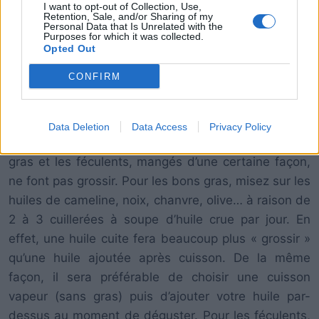
I want to opt-out of Collection, Use,
Retention, Sale, and/or Sharing of my
Personal Data that Is Unrelated with the
Purposes for which it was collected.
Opted Out
CONFIRM
Data Deletion
Data Access
Privacy Policy
4- Diaboliser le gras et les féculents :
« Les bons
gras et les féculents, mangés d’une certaine façon,
ne font pas grossir. Pour les bons gras, misez sur les
huiles de cameline, noix, chanvre, olive… à raison de
2 à 3 cuillerées à soupe d’huile crue par jour. En
effet, une huile cuite fera beaucoup plus « grossir »
qu’une huile ajoutée après cuisson. De la même
façon, il sera préférable de choisir une cuisson
vapeur (sans gras) puis d’ajouter votre huile par-
dessus au moment de déguster. Pour les féculents,