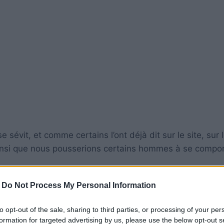
 sévit, et comme certains l’ont déjà dit sur le site, sur 
ainsi que nous pousserions certains hommes à se compor
-
Do Not Process My Personal Information
fait de les croiser nous embellit la journée, que l’on ser
e ne sont pas pour autant des connards). Et là il faut
to opt-out of the sale, sharing to third parties, or processing of your per
blié votre prénom, Qu’il n’a pas mémorisé votre n° de tél
formation for targeted advertising by us, please use the below opt-out s