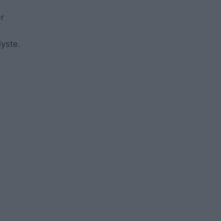
r
yste.