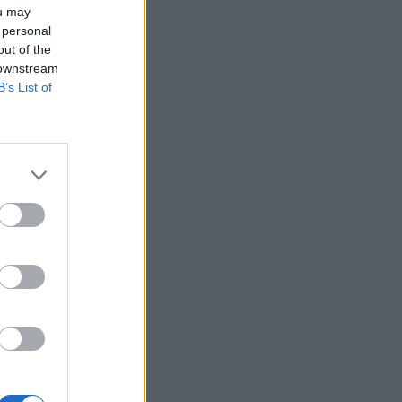
ou may
un
 personal
out of the
 downstream
B’s List of
ous,