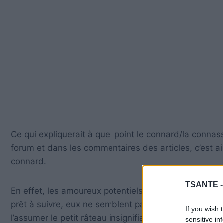
Ce qui expliquerait à quel point le connard/la connasse
forum et dans les commentaires des articles, c’est 
connard.
TSANTE 
En effet, les amoureux potentiels, ceux dont le simple 
prêt à suivre, eux ne semblent pas nous voir… (Mais c
If you wish 
l’assumer le petit râteau insignifiant : Quand il a ou
sensitive in