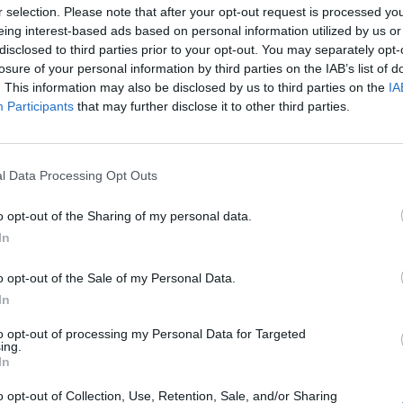
r selection. Please note that after your opt-out request is processed y
récédente à lui passer un appel, Quand il vous salue d’
eing interest-based ads based on personal information utilized by us or
disclosed to third parties prior to your opt-out. You may separately opt-
losure of your personal information by third parties on the IAB’s list of
. This information may also be disclosed by us to third parties on the
IA
Participants
that may further disclose it to other third parties.
l Data Processing Opt Outs
o opt-out of the Sharing of my personal data.
In
o opt-out of the Sale of my Personal Data.
In
to opt-out of processing my Personal Data for Targeted
ing.
 de nous, nous leur faisons subir la même chose que n
In
o opt-out of Collection, Use, Retention, Sale, and/or Sharing