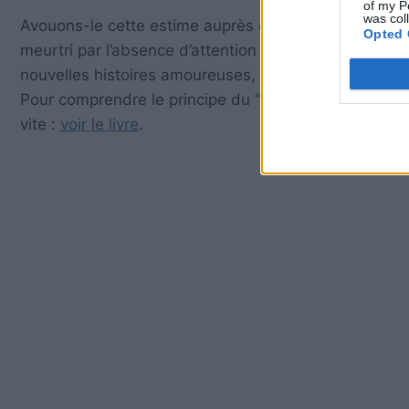
of my P
was col
Avouons-le cette estime auprès d’une catégorie d’hom
Opted 
meurtri par l’absence d’attention des amoureux pote
nouvelles histoires amoureuses, de nouveaux jeux de 
Pour comprendre le principe du “Fuis-moi je te suis, s
vite :
voir le livre
.