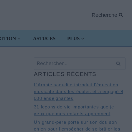
Recherche
RITION
ASTUCES
PLUS
Rechercher :
ARTICLES RÉCENTS
L’Arabie saoudite introduit l’éducation
musicale dans les écoles et a engagé 9
000 enseignantes
31 leçons de vie importantes que je
veux que mes enfants apprennent
Un grand-père porte sur son dos son
chien pour l’empêcher de se brûler les