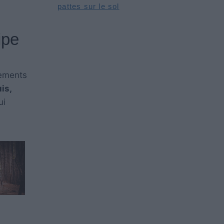
pattes sur le sol
ipe
tements
is,
ui