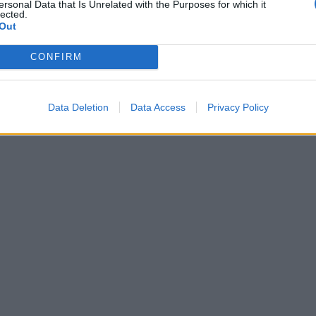
ersonal Data that Is Unrelated with the Purposes for which it
lected.
mes dont on n’a que faire ne vient pas flatter notre ég
Out
ntiels… Mais on vous l’accorde, pas facile de commence
séduction quand il faut calculer tous nos faits et geste
CONFIRM
uis-moi je te fuis” lire ce petit roman du même nom qui s
Data Deletion
Data Access
Privacy Policy