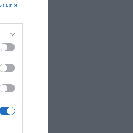
B’s List of
ment le
Si vous
e : par
. Cette