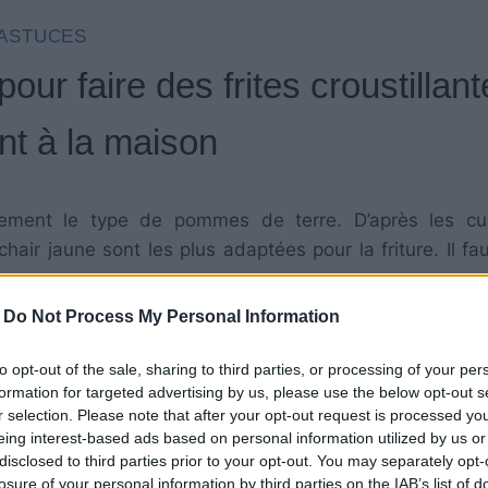
ASTUCES
our faire des frites croustillant
nt à la maison
sement le type de pommes de terre. D’après les cui
air jaune sont les plus adaptées pour la friture. Il fa
rences.
-
Do Not Process My Personal Information
de pommes de terre dans plusieurs eaux afin d’élim
to opt-out of the sale, sharing to third parties, or processing of your per
les sur une serviette en papier afin qu’elle absorbe la 
formation for targeted advertising by us, please use the below opt-out s
r selection. Please note that after your opt-out request is processed y
eing interest-based ads based on personal information utilized by us or
disclosed to third parties prior to your opt-out. You may separately opt-
losure of your personal information by third parties on the IAB’s list of