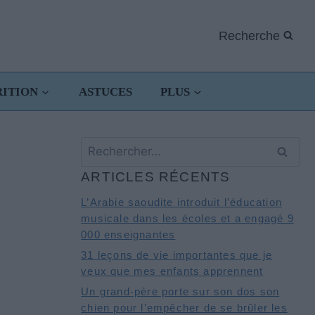
Recherche
RITION
ASTUCES
PLUS
Rechercher :
ARTICLES RÉCENTS
L’Arabie saoudite introduit l’éducation
musicale dans les écoles et a engagé 9
000 enseignantes
31 leçons de vie importantes que je
veux que mes enfants apprennent
Un grand-père porte sur son dos son
chien pour l’empêcher de se brûler les