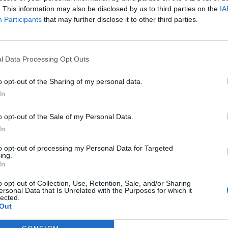
. This information may also be disclosed by us to third parties on the
IA
Participants
that may further disclose it to other third parties.
l Data Processing Opt Outs
o opt-out of the Sharing of my personal data.
In
o opt-out of the Sale of my Personal Data.
In
en dans un premier temps, puis augmenter progressive
to opt-out of processing my Personal Data for Targeted
d’utiliser une spatule en bois pour retourner vos frites. 
ing.
In
l’extérieur, la cuisson en deux temps est indispensabl
7 minutes à feu moyen (160°C).
o opt-out of Collection, Use, Retention, Sale, and/or Sharing
ersonal Data that Is Unrelated with the Purposes for which it
lected.
Out
 3 minutes en augmentant la puissance du feu (180°C)
 douleur dorée des frites.