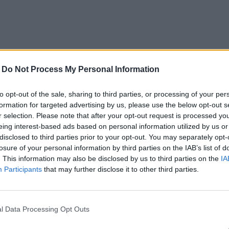
-
Do Not Process My Personal Information
to opt-out of the sale, sharing to third parties, or processing of your per
 le sol avec les jambes tendues devant vous. Fléc
formation for targeted advertising by us, please use the below opt-out s
avec les mains. Penchez-vous légèrement en avant en 
r selection. Please note that after your opt-out request is processed y
e la jambe. Maintenez la position pendant 20 à 30 seconde
eing interest-based ads based on personal information utilized by us or
disclosed to third parties prior to your opt-out. You may separately opt-
losure of your personal information by third parties on the IAB’s list of
. This information may also be disclosed by us to third parties on the
IA
tenez-vous à un mur ou à une chaise pour l’équili
Participants
that may further disclose it to other third parties.
 votre cheville avec la main correspondante. Ramenez do
à l’avant de la cuisse. Maintenez la position pendant 
l Data Processing Opt Outs