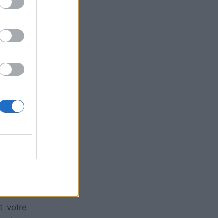
vers la
dans le
t votre