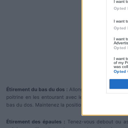
I want t
Opted 
I want t
Opted 
I want 
Advertis
Opted 
I want t
of my P
was col
Opted 
Étirement du bas du dos :
Allongez-vous sur le dos
poitrine en les entourant avec les bras. Tirez légè
bas du dos. Maintenez la position pendant 20 à 30 
Étirement des épaules :
Tenez-vous debout ou ass