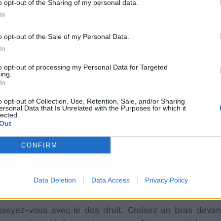
o opt-out of the Sharing of my personal data.
In
o opt-out of the Sale of my Personal Data.
In
to opt-out of processing my Personal Data for Targeted
ing.
In
o opt-out of Collection, Use, Retention, Sale, and/or Sharing
ersonal Data that Is Unrelated with the Purposes for which it
lected.
Out
CONFIRM
 avec les genoux pliés. Ramenez doucement les genoux 
rement les genoux vers le bas et ressentez l’étirement 
secondes.
Data Deletion
Data Access
Privacy Policy
eyez-vous avec le dos droit. Croisez un bras devan