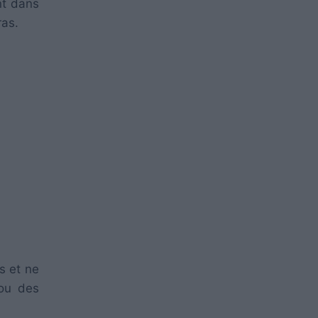
nt dans
ras.
s et ne
 ou des