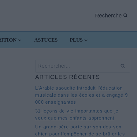
Recherche
RITION
ASTUCES
PLUS
Rechercher :
ARTICLES RÉCENTS
L’Arabie saoudite introduit l’éducation
musicale dans les écoles et a engagé 9
000 enseignantes
31 leçons de vie importantes que je
veux que mes enfants apprennent
Un grand-père porte sur son dos son
chien pour l’empêcher de se brûler les