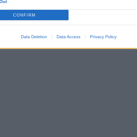
Out
s désirant retrouver les joies de la magie des célèbres
CONFIRM
Data Deletion
Data Access
Privacy Policy