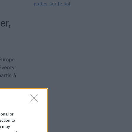
pattes sur le sol
er,
Europe.
Eventyr
artis à
vers du
 et des
sonal or
ncoctés
ection to
ou may