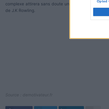
Opted 
complexe attirera sans doute une flopée de visiteur
de J.K Rowling.
Source : demotivateur.fr