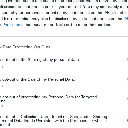
eing interest-based ads based on personal information utilized by us or
disclosed to third parties prior to your opt-out. You may separately opt-
losure of your personal information by third parties on the IAB’s list of
. This information may also be disclosed by us to third parties on the
IA
Participants
that may further disclose it to other third parties.
l Data Processing Opt Outs
o opt-out of the Sharing of my personal data.
In
o opt-out of the Sale of my Personal Data.
In
Clarisse et d’Alexis, ce projet original vous proposera, à
to opt-out of processing my Personal Data for Targeted
 jeux, où vous pourrez régler avec des pièces d’or récol
ing.
In
tit plus, ces pièces d’or sont même frappées du seaux Ev
o opt-out of Collection, Use, Retention, Sale, and/or Sharing
ersonal Data that Is Unrelated with the Purposes for which it
otter et dignes des meilleures représentations de cin
lected.