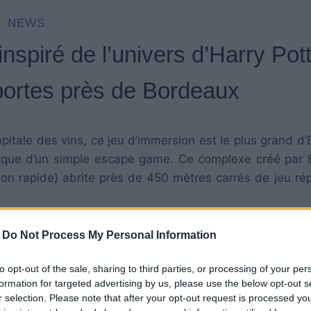
NEWS
piré de l’univers d’Harry Pott
 portes près de Bordeaux
pitale des vins, ce jeu d’immersion est le plus grand d’
ion que d’un simple escape game. Ce complexe créé par 
tion rapide) abrite près de 450 mètres carrés de jeu rép
-
Do Not Process My Personal Information
 1H30 ! De quoi s’immerger complétement dans l’uni
e cette expérience fait de vous le vrai héros du jeu
to opt-out of the sale, sharing to third parties, or processing of your per
ansporter de salles en salles, suivant les scénarios co
formation for targeted advertising by us, please use the below opt-out s
r selection. Please note that after your opt-out request is processed y