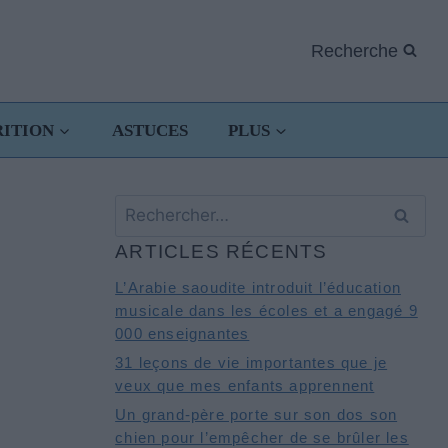
Recherche
RITION
ASTUCES
PLUS
Rechercher :
ARTICLES RÉCENTS
L’Arabie saoudite introduit l’éducation
musicale dans les écoles et a engagé 9
000 enseignantes
31 leçons de vie importantes que je
veux que mes enfants apprennent
Un grand-père porte sur son dos son
chien pour l’empêcher de se brûler les