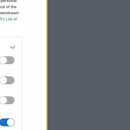
 personal
out of the
 downstream
B’s List of
 l’issue
tées au
entyr !
éma, ce