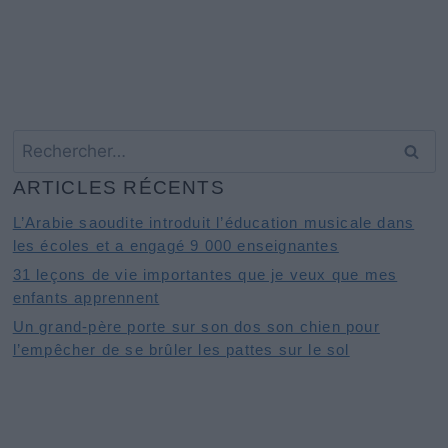
Rechercher :
ARTICLES RÉCENTS
L’Arabie saoudite introduit l’éducation musicale dans
les écoles et a engagé 9 000 enseignantes
31 leçons de vie importantes que je veux que mes
enfants apprennent
Un grand-père porte sur son dos son chien pour
l’empêcher de se brûler les pattes sur le sol