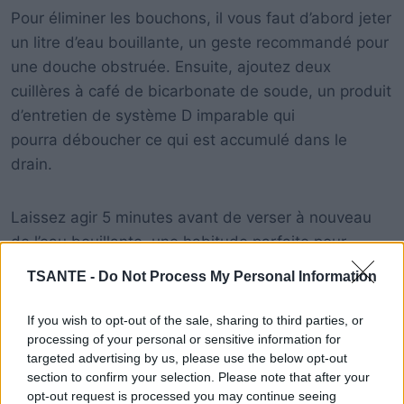
Pour éliminer les bouchons, il vous faut d’abord jeter
un litre d’eau bouillante, un geste recommandé pour
une douche obstruée. Ensuite, ajoutez deux
cuillères à café de bicarbonate de soude, un produit
d’entretien de système D imparable qui
pourra déboucher ce qui est accumulé dans le
drain.
Laissez agir 5 minutes avant de verser à nouveau
de l’eau bouillante, une habitude parfaite pour
nettoyer les tuyaux et ainsi procéder à
TSANTE -
Do Not Process My Personal Information
l’assainissement des canalisations.
If you wish to opt-out of the sale, sharing to third parties, or
processing of your personal or sensitive information for
targeted advertising by us, please use the below opt-out
section to confirm your selection. Please note that after your
opt-out request is processed you may continue seeing