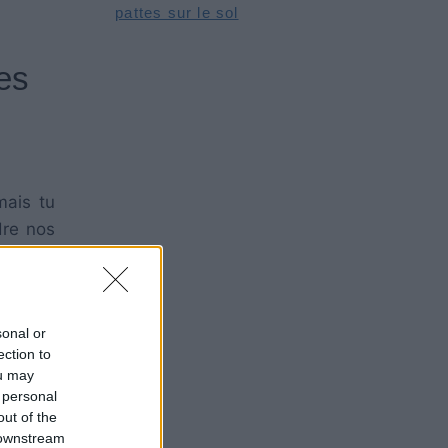
pattes sur le sol
es
mais tu
dre nos
, tu as
sonal or
ection to
ou may
 personal
out of the
 downstream