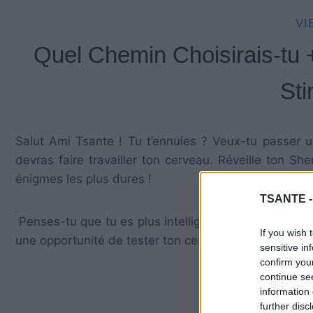
VI
Quel Chemin Choisirais-tu 
Sti
Salut Ami Tsante ! Tu t’ennuies ? Veux-tu passer 
devras faire travailler ton cerveau. Réveille ton Sh
énigmes les plus dures !
TSANTE 
Penses-tu que tu es plus intelligent que les autres 
If you wish 
une opportunité de tester ton cerveau et tes compét
sensitive in
confirm you
continue se
information 
further disc