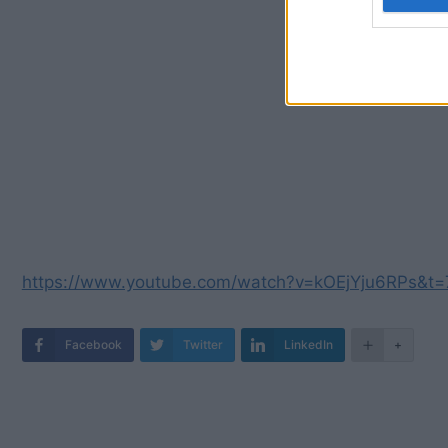
https://www.youtube.com/watch?v=kOEjYju6RPs&t=
Facebook
Twitter
LinkedIn
+