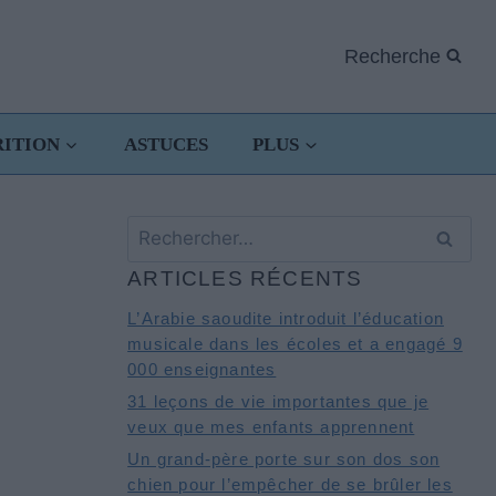
Recherche
RITION
ASTUCES
PLUS
Rechercher :
ARTICLES RÉCENTS
L’Arabie saoudite introduit l’éducation
musicale dans les écoles et a engagé 9
000 enseignantes
31 leçons de vie importantes que je
veux que mes enfants apprennent
Un grand-père porte sur son dos son
chien pour l’empêcher de se brûler les