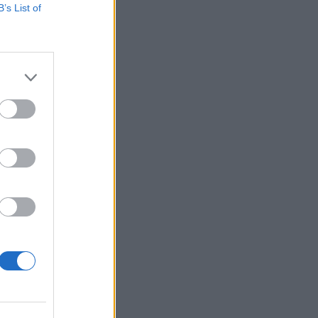
B’s List of
saire à
 corps,
entiers