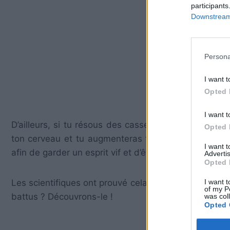
participants
Downstream 
Persona
I want t
Opted 
I want t
D’ailleurs, si tu résous des casse-têtes et des én
Opted 
ton cerveau et tu augmenteras ton niveau QI. Oui, 
I want 
afin de garder un esprit vif et d’être rapidement plus i
Advertis
Opted 
I want t
Les scientifiques ont prouvé cela il y a bien longtemp
of my P
battus ? Découvrons-le !
was col
Opted 