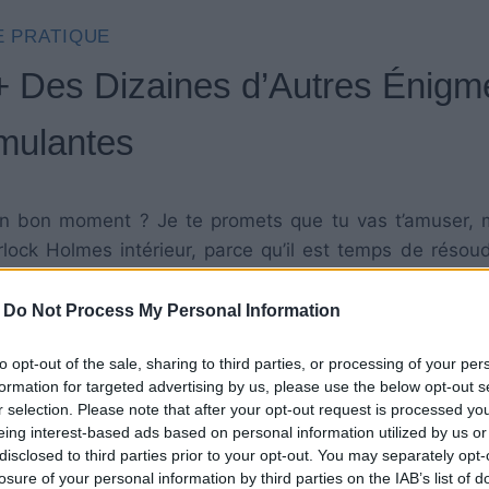
E PRATIQUE
+ Des Dizaines d’Autres Énigm
mulantes
un bon moment ? Je te promets que tu vas t’amuser, 
erlock Holmes intérieur, parce qu’il est temps de résou
-
Do Not Process My Personal Information
et que tu as une pensée logique exceptionnelle ? Eh bien
to opt-out of the sale, sharing to third parties, or processing of your per
ences analytiques.
formation for targeted advertising by us, please use the below opt-out s
r selection. Please note that after your opt-out request is processed y
eing interest-based ads based on personal information utilized by us or
disclosed to third parties prior to your opt-out. You may separately opt-
losure of your personal information by third parties on the IAB’s list of