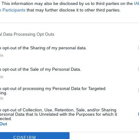
. This information may also be disclosed by us to third parties on the
IA
Participants
that may further disclose it to other third parties.
l Data Processing Opt Outs
o opt-out of the Sharing of my personal data.
In
o opt-out of the Sale of my Personal Data.
igmes régulièrement, tu donneras un entraînement néces
In
ton cerveau a besoin d’entraînements, tout comme ton
to opt-out of processing my Personal Data for Targeted
ntelligent.
ing.
In
o opt-out of Collection, Use, Retention, Sale, and/or Sharing
s ! Alors, peux-tu être très attentif et penser hors des s
ersonal Data that Is Unrelated with the Purposes for which it
lected.
Out
CONFIRM