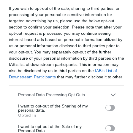
son Linkedin, dans lequel il raconte son histoire
If you wish to opt-out of the sale, sharing to third parties, or
et remet en question ses choix de vie. Il s’agit
processing of your personal or sensitive information for
clairement du temps perdu, du temps trop peu
targeted advertising by us, please use the below opt-out
passé avec ses enfants. Celui qu’il ne pourra plus
section to confirm your selection. Please note that after your
opt-out request is processed you may continue seeing
récupérer avec Wiley.
interest-based ads based on personal information utilized by
us or personal information disclosed to third parties prior to
your opt-out. You may separately opt-out of the further
disclosure of your personal information by third parties on the
IAB’s list of downstream participants. This information may
also be disclosed by us to third parties on the
IAB’s List of
Downstream Participants
that may further disclose it to other
third parties.
Personal Data Processing Opt Outs
I want to opt-out of the Sharing of my
personal data.
Opted In
I want to opt-out of the Sale of my
Personal Data.