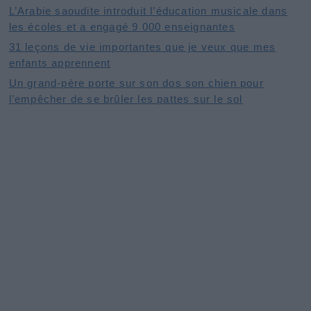
L’Arabie saoudite introduit l’éducation musicale dans
les écoles et a engagé 9 000 enseignantes
31 leçons de vie importantes que je veux que mes
enfants apprennent
Un grand-père porte sur son dos son chien pour
l’empêcher de se brûler les pattes sur le sol