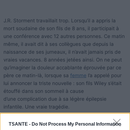
J.R. Storment travaillait trop. Lorsqu’il a appris la
mort soudaine de son fils de 8 ans, il participait à
une conférence avec 12 autres personnes. Ce matin
même, il avait dit à ses collègues que depuis la
naissance de ses jumeaux, il n’avait jamais pris de
vraies vacances. 8 années jetées ainsi. On ne peut
qu’imaginer la douleur accablante éprouvée par ce
père ce matin-là, lorsque sa
femme
l’a appelé pour
lui annoncer la triste nouvelle : son fils Wiley s’était
étouffé dans son sommeil à cause
d’une complication due à sa légère épilepsie
infantile. Une vraie tragédie.
Après la tragédie, J.R. a écrit un article sur
TSANTE -
Do Not Process My Personal Information