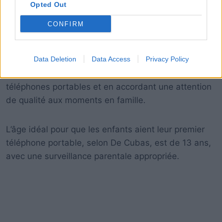
Opted Out
CONFIRM
Il souligne l’importance pour les parents de donner
Data Deletion
Data Access
Privacy Policy
l’exemple en limitant leur propre utilisation des
téléphones portables et en accordant une attention
de qualité aux moments en famille.
L’âge idéal pour que les enfants aient leur premier
téléphone portable, selon De Cubas, est de 13 ans,
avec une surveillance parentale appropriée.