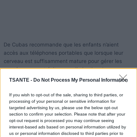
De Cubas recommande que les enfants n’aient
accès aux téléphones portables que lorsque leur
cerveau est suffisamment mature pour gérer les
conséquences et éviter une diminution des
performances scolaires.
TSANTE -
Do Not Process My Personal Information
If you wish to opt-out of the sale, sharing to third parties, or
Pour prévenir l’addiction aux téléphones portables,
processing of your personal or sensitive information for
De Cubas conseille aux parents d’apprendre à leurs
targeted advertising by us, please use the below opt-out
enfants à réfléchir, à prendre des décisions et à
section to confirm your selection. Please note that after your
faire preuve de discernement dans leur utilisation
opt-out request is processed you may continue seeing
interest-based ads based on personal information utilized by
des appareils. Il recommande également de
us or personal information disclosed to third parties prior to
développer l’esprit critique des enfants et de