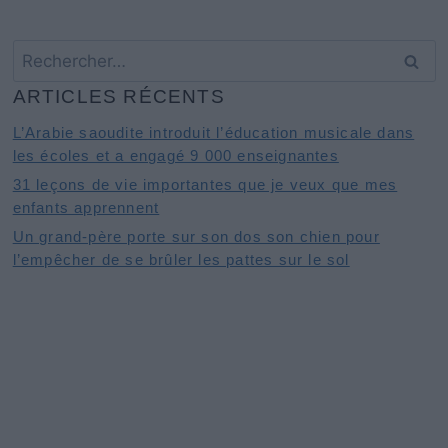
Rechercher :
ARTICLES RÉCENTS
L’Arabie saoudite introduit l’éducation musicale dans
les écoles et a engagé 9 000 enseignantes
31 leçons de vie importantes que je veux que mes
enfants apprennent
Un grand-père porte sur son dos son chien pour
l’empêcher de se brûler les pattes sur le sol