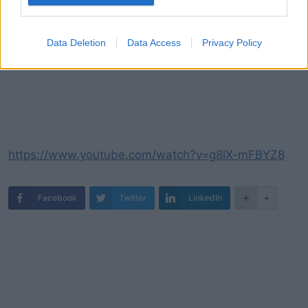
Data Deletion
Data Access
Privacy Policy
https://www.youtube.com/watch?v=g8lX-mFBYZ8
Facebook
Twitter
LinkedIn
+