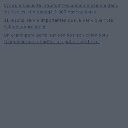
L’Arabie saoudite introduit l’éducation musicale dans
les écoles et a engagé 9 000 enseignantes
31 leçons de vie importantes que je veux que mes
enfants apprennent
Un grand-père porte sur son dos son chien pour
l’empêcher de se brûler les pattes sur le sol