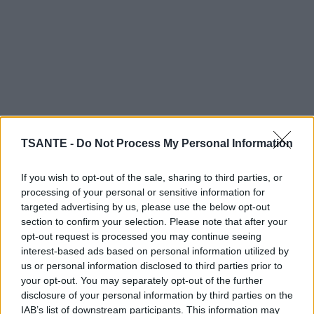
TSANTE -
Do Not Process My Personal Information
If you wish to opt-out of the sale, sharing to third parties, or
processing of your personal or sensitive information for
targeted advertising by us, please use the below opt-out
section to confirm your selection. Please note that after your
Compresse froide :
Trempez un chiffon propre dans
opt-out request is processed you may continue seeing
de l’eau froide et essorez-le légèrement. Appliquez
interest-based ads based on personal information utilized by
us or personal information disclosed to third parties prior to
le chiffon sur les yeux pendant environ 10 à 15
your opt-out. You may separately opt-out of the further
minutes. Vous pouvez également utiliser des
disclosure of your personal information by third parties on the
sachets de thé vert réfrigérés à la place d’un chiffon.
IAB’s list of downstream participants. This information may