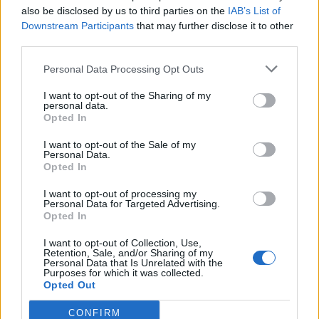
also be disclosed by us to third parties on the
IAB’s List of
Downstream Participants
that may further disclose it to other
Cuillères froides :
Placez deux cuillères en métal
third parties.
dans le réfrigérateur pendant quelques minutes
Personal Data Processing Opt Outs
jusqu’à ce qu’elles soient froides. Appliquez les
cuillères sur les yeux en les plaçant sur les poches
I want to opt-out of the Sharing of my
personal data.
sous les yeux pendant environ 10 à 15 minutes.
Opted In
I want to opt-out of the Sale of my
Personal Data.
Opted In
I want to opt-out of processing my
Personal Data for Targeted Advertising.
Opted In
I want to opt-out of Collection, Use,
Retention, Sale, and/or Sharing of my
Personal Data that Is Unrelated with the
Purposes for which it was collected.
Opted Out
CONFIRM