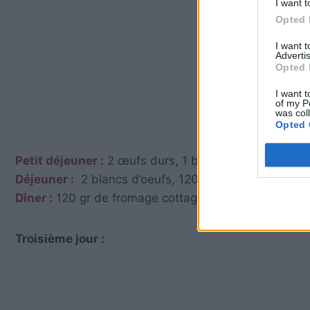
I want t
Opted 
I want 
Advertis
Opted 
I want t
of my P
was col
Opted 
Petit déjeuner :
2 œufs durs, 1 banane et 1 tasse de 
Déjeuner :
2 blancs d’oeufs, 120 gr de poulet bouillis
Dîner :
120 gr de fromage cottage, 1 tranche de biscot
Troisième jour :