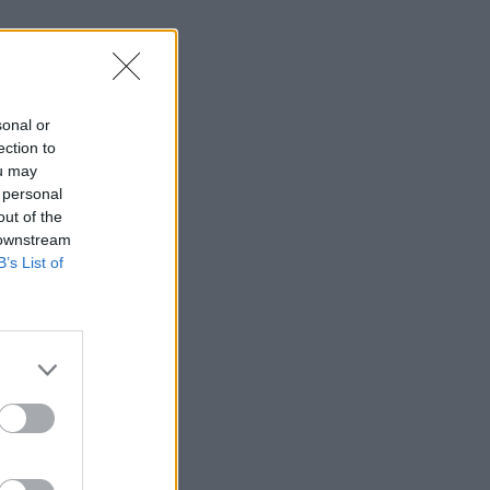
sonal or
ection to
ou may
 personal
out of the
 downstream
B’s List of
 vert.