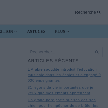
Recherche
RITION
ASTUCES
PLUS
Rechercher :
ARTICLES RÉCENTS
L’Arabie saoudite introduit l’éducation
musicale dans les écoles et a engagé 9
000 enseignantes
31 leçons de vie importantes que je
veux que mes enfants apprennent
Un grand-père porte sur son dos son
chien pour l’empêcher de se brûler les