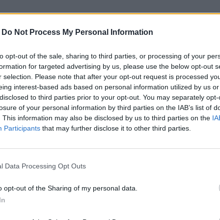
-
Do Not Process My Personal Information
to opt-out of the sale, sharing to third parties, or processing of your per
formation for targeted advertising by us, please use the below opt-out s
r selection. Please note that after your opt-out request is processed y
eing interest-based ads based on personal information utilized by us or
disclosed to third parties prior to your opt-out. You may separately opt-
losure of your personal information by third parties on the IAB’s list of
 thé vert sans sucre.
. This information may also be disclosed by us to third parties on the
IA
 ou cuit au four et 1 verre de thé vert.
Participants
that may further disclose it to other third parties.
s, petits pois, haricots verts, etc.) avec 1 tasse de thé
l Data Processing Opt Outs
o opt-out of the Sharing of my personal data.
In