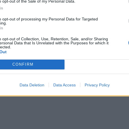
o opt-out of the Sale of my Personal Data.
In
to opt-out of processing my Personal Data for Targeted
ing.
In
o opt-out of Collection, Use, Retention, Sale, and/or Sharing
ersonal Data that Is Unrelated with the Purposes for which it
lected.
Out
CONFIRM
thé vert.
 sans peau et 1 verre de thé vert.
tes et 1 tasse de lait faible en gras.
Data Deletion
Data Access
Privacy Policy