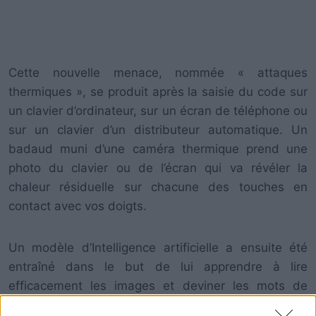
Cette nouvelle menace, nommée « attaques
thermiques », se produit après la saisie du code sur
un clavier d’ordinateur, sur un écran de téléphone ou
sur un clavier d’un distributeur automatique. Un
badaud muni d’une caméra thermique prend une
photo du clavier ou de l’écran qui va révéler la
chaleur résiduelle sur chacune des touches en
contact avec vos doigts.
Un modèle d’Intelligence artificielle a ensuite été
entraîné dans le but de lui apprendre à lire
efficacement les images et deviner les mots de
passe à partir des signatures thermiques.