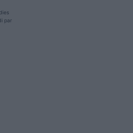
dies
i par