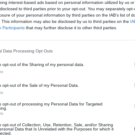
eing interest-based ads based on personal information utilized by us or
ouvent une carence en vitamines, chose qui i
disclosed to third parties prior to your opt-out. You may separately opt-
tendre et vous reposer, la santé de vos ongles va sui
losure of your personal information by third parties on the IAB’s list of
 et la peau, le manque d’hydratation influence les 
. This information may also be disclosed by us to third parties on the
IA
Participants
that may further disclose it to other third parties.
 d’olive.
ines de la catégorie B ont souvent un effet négatif 
ement approprié.
l Data Processing Opt Outs
ers :
Les produits ménagers contiennent des subs
ins, avant de commencer des travaux ménagers, pense
o opt-out of the Sharing of my personal data.
In
o opt-out of the Sale of my Personal Data.
te fragilité est le manque de soufre, mais les personne
In
uées peuvent également souffrir d’un manque de
tion équilibrée sont essentielles pour restaurer la forc
to opt-out of processing my Personal Data for Targeted
ing.
In
o opt-out of Collection, Use, Retention, Sale, and/or Sharing
ersonal Data that Is Unrelated with the Purposes for which it
lected.