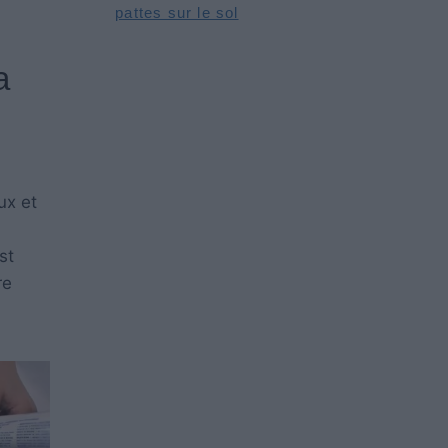
pattes sur le sol
a
ux et
st
re