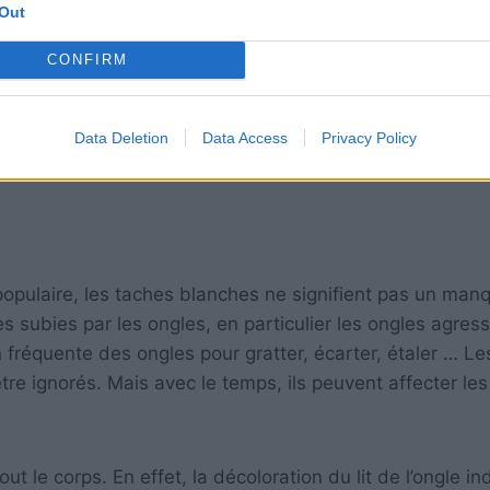
Out
CONFIRM
Data Deletion
Data Access
Privacy Policy
opulaire, les taches blanches ne signifient pas un man
 subies par les ongles, en particulier les ongles agressi
tion fréquente des ongles pour gratter, écarter, étaler … Le
re ignorés. Mais avec le temps, ils peuvent affecter les
t le corps. En effet, la décoloration du lit de l’ongle in