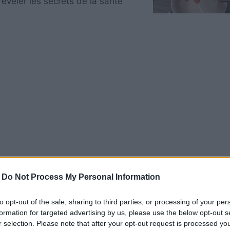
révéler les secrets de la santé
-
Do Not Process My Personal Information
Les ongles fissurés peuvent parfois être causés par un
to opt-out of the sale, sharing to third parties, or processing of your per
e causés par diverses raisons:
formation for targeted advertising by us, please use the below opt-out s
r selection. Please note that after your opt-out request is processed y