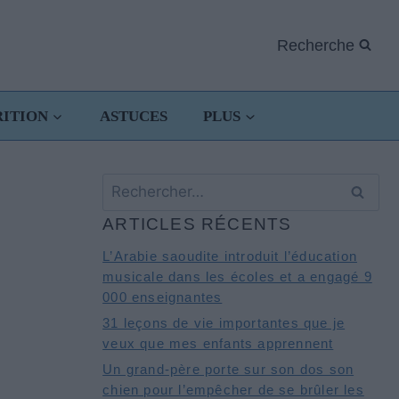
Recherche
RITION
ASTUCES
PLUS
Rechercher :
ARTICLES RÉCENTS
L’Arabie saoudite introduit l’éducation
musicale dans les écoles et a engagé 9
000 enseignantes
31 leçons de vie importantes que je
veux que mes enfants apprennent
Un grand-père porte sur son dos son
chien pour l’empêcher de se brûler les