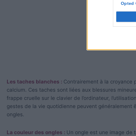
Opted 
Les taches blanches :
Contrairement à la croyance p
calcium. Ces taches sont liées aux blessures mineures
frappe cruelle sur le clavier de l’ordinateur, l’utilisa
gestes de la vie quotidienne peuvent généralement êt
ongles.
La couleur des ongles :
Un ongle est une image de tou