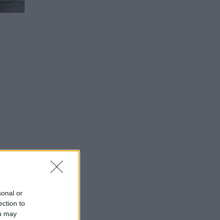
sonal or
ection to
ou may