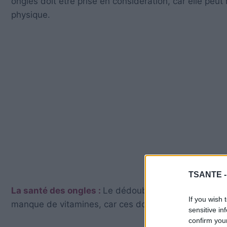
ongles doit être prise en considération, car elle peut 
physique.
TSANTE 
La santé des ongles :
Le dédoublement des ongles : 
If you wish 
manque de vitamines, car ces dommages peuvent êtr
sensitive in
confirm you