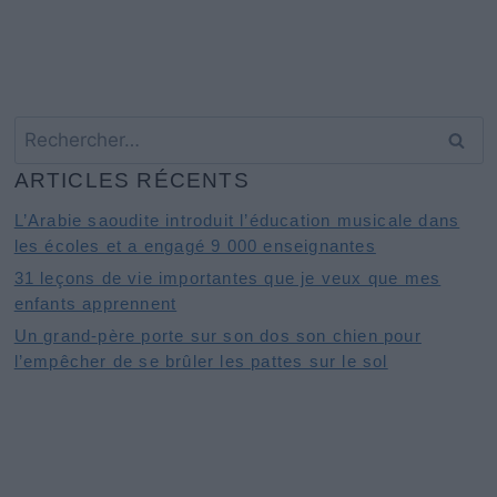
Rechercher :
ARTICLES RÉCENTS
L’Arabie saoudite introduit l’éducation musicale dans
les écoles et a engagé 9 000 enseignantes
31 leçons de vie importantes que je veux que mes
enfants apprennent
Un grand-père porte sur son dos son chien pour
l’empêcher de se brûler les pattes sur le sol