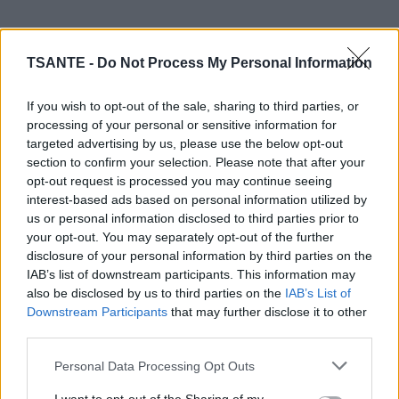
TSANTE -
Do Not Process My Personal Information
If you wish to opt-out of the sale, sharing to third parties, or
processing of your personal or sensitive information for
targeted advertising by us, please use the below opt-out
section to confirm your selection. Please note that after your
Laissez cuir pendant 15 minutes environ. Une fois
opt-out request is processed you may continue seeing
ce tems écoulé, ajoutez l’oignon et l’ail, puis mixez.
interest-based ads based on personal information utilized by
us or personal information disclosed to third parties prior to
Passez le mélange au chinois puis remettez-le sur
your opt-out. You may separately opt-out of the further
feu doux quelques minutes après y avoir ajouté le
disclosure of your personal information by third parties on the
fromage blanc.
IAB’s list of downstream participants. This information may
also be disclosed by us to third parties on the
IAB’s List of
Downstream Participants
that may further disclose it to other
2. La soupe aux brocolis :
third parties.
Personal Data Processing Opt Outs