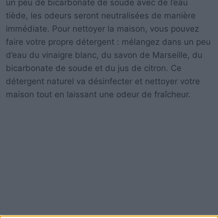
un peu de bicarbonate de soude avec de l’eau
tiède, les odeurs seront neutralisées de manière
immédiate. Pour nettoyer la maison, vous pouvez
faire votre propre détergent : mélangez dans un peu
d’eau du vinaigre blanc, du savon de Marseille, du
bicarbonate de soude et du jus de citron. Ce
détergent naturel va désinfecter et nettoyer votre
maison tout en laissant une odeur de fraîcheur.