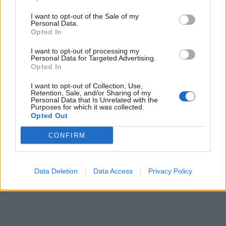
nettoyant naturel.
I want to opt-out of the Sale of my
Personal Data.
Laisser respirer :
Il existe certains éléments dans
Opted In
votre maison qu’il faut aérer quotidiennement
I want to opt-out of processing my
comme les chaussures, les couvertures, les
Personal Data for Targeted Advertising.
Opted In
serviettes… ces objets peuvent favoriser
l’accumulation de bactéries et produire des
I want to opt-out of Collection, Use,
Retention, Sale, and/or Sharing of my
mauvaises odeurs.
Personal Data that Is Unrelated with the
Purposes for which it was collected.
Opted Out
CONFIRM
Data Deletion
Data Access
Privacy Policy