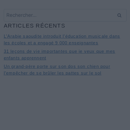
Rechercher :
ARTICLES RÉCENTS
L’Arabie saoudite introduit l’éducation musicale dans
les écoles et a engagé 9 000 enseignantes
31 leçons de vie importantes que je veux que mes
enfants apprennent
Un grand-père porte sur son dos son chien pour
l’empêcher de se brûler les pattes sur le sol