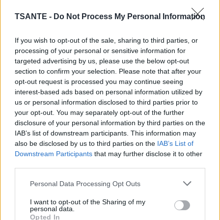
TSANTE -
Do Not Process My Personal Information
If you wish to opt-out of the sale, sharing to third parties, or
processing of your personal or sensitive information for
targeted advertising by us, please use the below opt-out
section to confirm your selection. Please note that after your
opt-out request is processed you may continue seeing
interest-based ads based on personal information utilized by
us or personal information disclosed to third parties prior to
your opt-out. You may separately opt-out of the further
disclosure of your personal information by third parties on the
Le vinaigre blanc :
Le vinaigre blanc est très
IAB’s list of downstream participants. This information may
efficace pour nettoyer différents endroits de votre
also be disclosed by us to third parties on the
IAB’s List of
Downstream Participants
that may further disclose it to other
maison et notamment la cuisine et la salle de bain.
third parties.
En effet, il a la capacité de neutraliser les bactéries
responsables des mauvaises odeurs dont il faut
Personal Data Processing Opt Outs
vous débarasser. Mélangez du vinaigre de cidre
I want to opt-out of the Sharing of my
avec du savon de Marseille pour créer votre produit
personal data.
Opted In