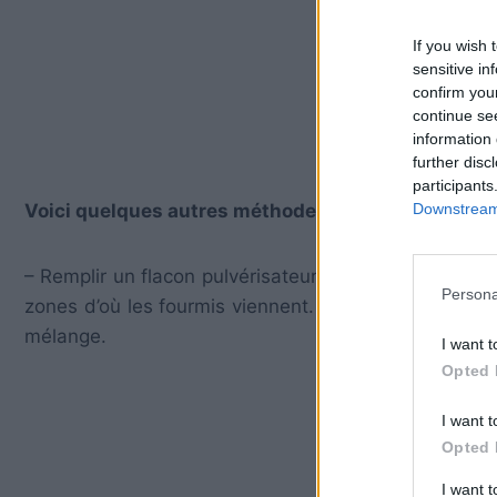
If you wish 
sensitive in
confirm you
continue se
information 
further disc
participants
Downstream 
Voici quelques autres méthodes naturelles pour élo
– Remplir un flacon pulvérisateur à moitié d’eau et l’
Persona
zones d’où les fourmis viennent. Si elles sont déjà à
mélange.
I want t
Opted 
I want t
Opted 
I want 