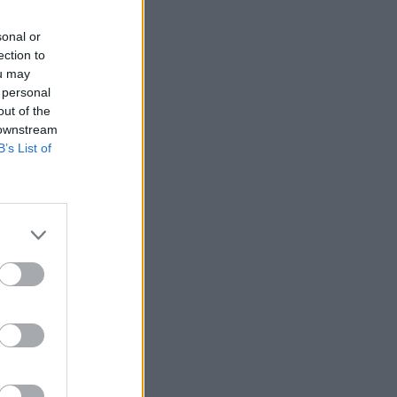
sonal or
ection to
ou may
 personal
out of the
 downstream
B’s List of
ser les
avec le