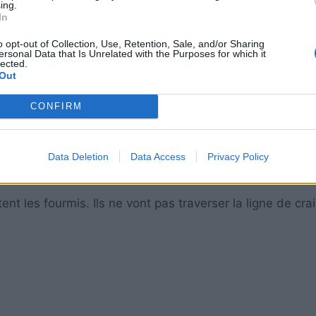
ing.
In
o opt-out of Collection, Use, Retention, Sale, and/or Sharing
ersonal Data that Is Unrelated with the Purposes for which it
lected.
Out
CONFIRM
 jus de citron et l’autre moitié d’eau et pulvériser le 
Data Deletion
Data Access
Privacy Policy
 d’agrumes les éloigne.
ent les fourmis. Ils ne vont pas traverser la ligne de crai