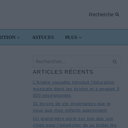
Recherche
RITION
ASTUCES
PLUS
Rechercher :
ARTICLES RÉCENTS
L’Arabie saoudite introduit l’éducation
musicale dans les écoles et a engagé 9
000 enseignantes
31 leçons de vie importantes que je
veux que mes enfants apprennent
Un grand-père porte sur son dos son
chien pour l’empêcher de se brûler les