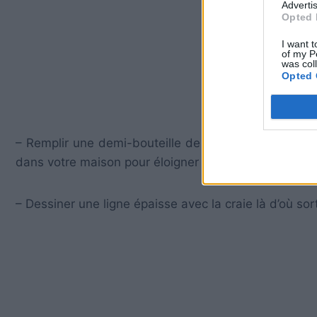
Advertis
Opted 
I want t
of my P
was col
Opted 
– Remplir une demi-bouteille de pulvérisation avec du
dans votre maison pour éloigner les fourmis. L’arôme
– Dessiner une ligne épaisse avec la craie là d’où sort