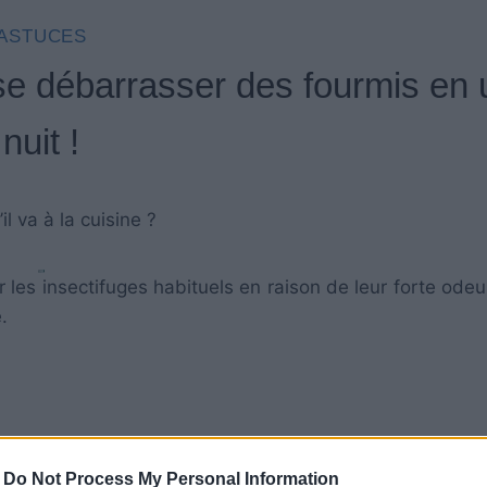
ASTUCES
se débarrasser des fourmis en
nuit !
l va à la cuisine ?
 les insectifuges habituels en raison de leur forte odeur
.
-
Do Not Process My Personal Information