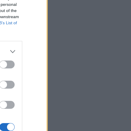
 personal
out of the
 downstream
B’s List of
sorte à