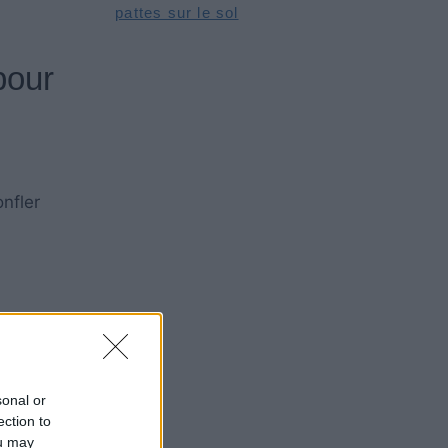
pattes sur le sol
pour
nfler
eau des
sonal or
ection to
ou may