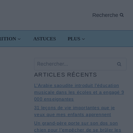
Recherche
RITION
ASTUCES
PLUS
Rechercher :
ARTICLES RÉCENTS
L’Arabie saoudite introduit l’éducation
musicale dans les écoles et a engagé 9
000 enseignantes
31 leçons de vie importantes que je
veux que mes enfants apprennent
Un grand-père porte sur son dos son
chien pour l’empêcher de se brûler les