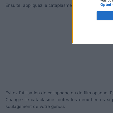
was col
Opted 
Ensuite, appliquez le cataplasme sur le genou affecté
Évitez l’utilisation de cellophane ou de film opaque, l’
Changez le cataplasme toutes les deux heures si po
soulagement de votre genou.