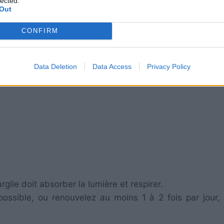
lected.
Out
 et enveloppez le tout avec du tissu ou de la gaze.
CONFIRM
Data Deletion
Data Access
Privacy Policy
argile doit absorber la lumière et respirer.
ssible, ou renouvelez au moins 1 à 2 fois par jour, 