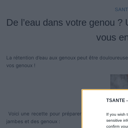
SANT
De l’eau dans votre genou ? 
vous en
La rétention d’eau aux genoux peut être douloureus
vos genoux !
TSANTE 
Voici une recette pour préparer un cataplasme natu
If you wish 
sensitive in
jambes et des genoux :
confirm you