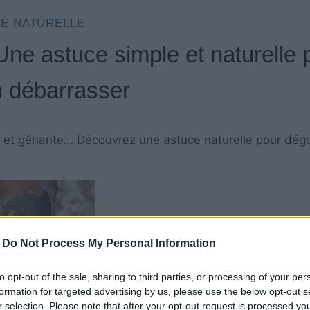
É NATURELLE
Une astuce simple et naturelle 
 débarrasser
e et gênante… Découvrez une astuce naturelle pour dégo
-
Do Not Process My Personal Information
rel simple à utiliser en cas de rétention d’eau au niv
to opt-out of the sale, sharing to third parties, or processing of your per
formation for targeted advertising by us, please use the below opt-out s
r selection. Please note that after your opt-out request is processed y