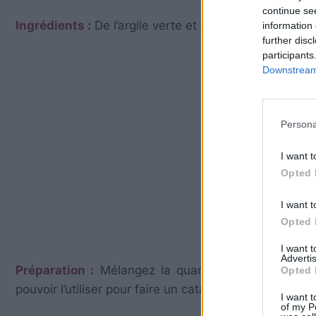
continue se
Ingrédients :
De l’argile verte et de l’eau
information 
further disc
participants
Downstream 
Persona
I want t
Opted 
I want t
Opted 
I want 
Advertis
Préparation :
Mélangez la quantité nécessaire d’ar
Opted 
pouvoir l’utiliser pour faire un cataplasme.
I want t
of my P