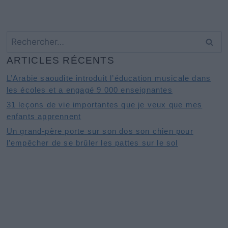
Rechercher :
ARTICLES RÉCENTS
L’Arabie saoudite introduit l’éducation musicale dans
les écoles et a engagé 9 000 enseignantes
31 leçons de vie importantes que je veux que mes
enfants apprennent
Un grand-père porte sur son dos son chien pour
l’empêcher de se brûler les pattes sur le sol