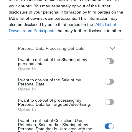
your opt-out. You may separately opt-out of the further
disclosure of your personal information by third parties on the
IAB’s list of downstream participants. This information may
also be disclosed by us to third parties on the
IAB’s List of
Downstream Participants
that may further disclose it to other
third parties.
Personal Data Processing Opt Outs
I want to opt-out of the Sharing of my
personal data.
En outre, les chercheurs ont associé la cuisson avec
Opted In
du papier d’aluminium à la fibrose pulmonaire et à
I want to opt-out of the Sale of my
d’autres problèmes respiratoires, à la suite de
Personal Data.
Opted In
l’inhalation de particules d’aluminium. Les mêmes
effets sont obtenus dans le cas du grillage avec de
I want to opt-out of processing my
Personal Data for Targeted Advertising.
l’aluminium.
Opted In
I want to opt-out of Collection, Use,
Le Docteur Essam Zubaidy, chercheur en génie
Retention, Sale, and/or Sharing of my
Personal Data that Is Unrelated with the
chimique à l’Université américaine d’EChariquah, a