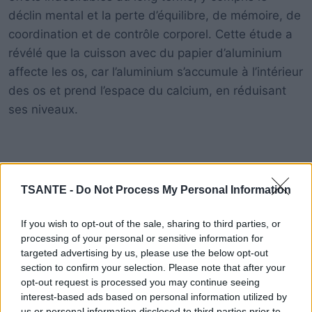
déclin mental et la perte d’équilibre, de mémoire, de
coordination et de contrôle corporel. Cette étude a
révélé que la cuisson avec du papier d’aluminium
affecte les os, car l’aluminium s’accumule à l’intérieur
des os et prend l’espace du calcium, en réduisant
ses niveaux.
TSANTE -
Do Not Process My Personal Information
If you wish to opt-out of the sale, sharing to third parties, or
processing of your personal or sensitive information for
targeted advertising by us, please use the below opt-out
section to confirm your selection. Please note that after your
opt-out request is processed you may continue seeing
interest-based ads based on personal information utilized by
us or personal information disclosed to third parties prior to