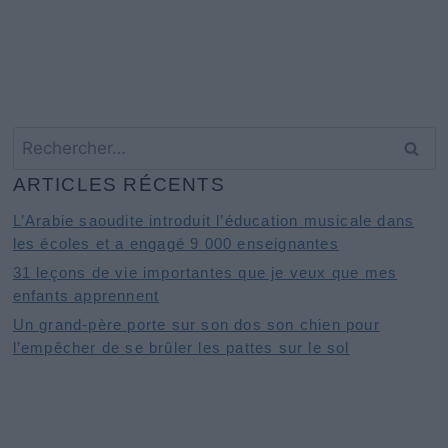
Rechercher :
ARTICLES RÉCENTS
L’Arabie saoudite introduit l’éducation musicale dans
les écoles et a engagé 9 000 enseignantes
31 leçons de vie importantes que je veux que mes
enfants apprennent
Un grand-père porte sur son dos son chien pour
l’empêcher de se brûler les pattes sur le sol