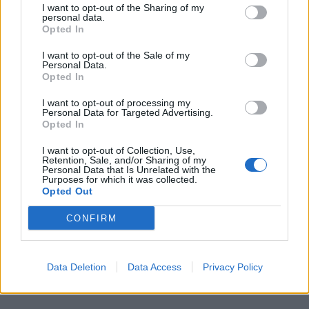
pas interdit est par conséquent autorisé.
I want to opt-out of the Sharing of my
personal data.
Pourtant,
l’article R 412-6
prévoit que le conducteur
Opted In
doit pouvoir
« être en état et en position d’exécuter
I want to opt-out of the Sale of my
commodément et sans délai toutes les
Personal Data.
Opted In
manœuvres qui lui incombent »
. Cela implique donc
que vous ne pourrez prendre le temps de chausser
I want to opt-out of processing my
Personal Data for Targeted Advertising.
vos chaussures pour exécuter ces actions. Vous
Opted In
devrez réagir dans l’action.
I want to opt-out of Collection, Use,
Retention, Sale, and/or Sharing of my
Personal Data that Is Unrelated with the
Purposes for which it was collected.
Opted Out
CONFIRM
Data Deletion
Data Access
Privacy Policy