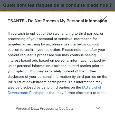
Quels sont les risques de la conduite pieds nus ?
Avec les nouvelles options des véhicules, il n’est
parfois plus obligatoire d’avoir les pieds sur les
TSANTE -
Do Not Process My Personal Information
pédales. L’occasion de retirer ses chaussures est
tentante pour certains conducteurs. Pourtant, en
If you wish to opt-out of the sale, sharing to third parties, or
processing of your personal or sensitive information for
voiture, il faut savoir réagir vite et prévenir à tous les
targeted advertising by us, please use the below opt-out
dangers. Un pied nu peut se griffer aux commandes
section to confirm your selection. Please note that after your
en métal de la voiture, entraînant une blessure qui
opt-out request is processed you may continue seeing
empêche la conduite. De plus, en cas d’accident, il
interest-based ads based on personal information utilized by
us or personal information disclosed to third parties prior to
faut savoir sortir du véhicule face aux dangers. Se
your opt-out. You may separately opt-out of the further
retrouver à pieds nus sur le bitume chauffé par le
disclosure of your personal information by third parties on the
soleil provoque des brûlures aux second ou
IAB’s list of downstream participants. This information may
also be disclosed by us to third parties on the
IAB’s List of
troisième degré…
Downstream Participants
that may further disclose it to other
third parties.
Que dit la loi ?
Dans le code de la route, rien
Personal Data Processing Opt Outs
n’interdit la conduite pieds nus. Ainsi, ce qui n’est