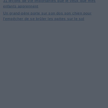
31 leçons de vie importantes que je veux que mes
enfants apprennent
Un grand-père porte sur son dos son chien pour
l’empêcher de se brûler les pattes sur le sol