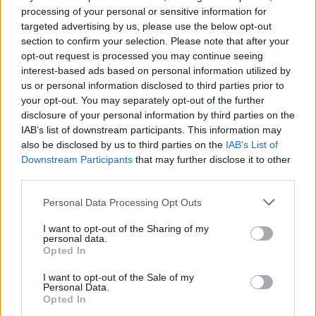
processing of your personal or sensitive information for
targeted advertising by us, please use the below opt-out
section to confirm your selection. Please note that after your
opt-out request is processed you may continue seeing
interest-based ads based on personal information utilized by
us or personal information disclosed to third parties prior to
your opt-out. You may separately opt-out of the further
Cette publication a généré une vague de réactions
disclosure of your personal information by third parties on the
en ligne, oscillant entre admiration et critique.
IAB’s list of downstream participants. This information may
also be disclosed by us to third parties on the
IAB’s List of
Certains louent son dévouement, tandis que
Downstream Participants
that may further disclose it to other
d’autres estiment qu’il serait temps pour elle de se
third parties.
reposer et de laisser place aux jeunes talents. Face
à ces critiques, Natália a défendu sa grand-tante en
Personal Data Processing Opt Outs
soulignant ses contributions uniques au domaine de
I want to opt-out of the Sharing of my
personal data.
la comptabilité.
Opted In
I want to opt-out of the Sale of my
Réponse aux Critiques :
Personal Data.
Opted In