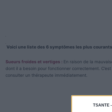
Voici une liste des 6 symptômes les plus courants
Sueurs froides et vertiges :
En raison de la mauvaise
dont il a besoin pour fonctionner correctement. C’es
consulter un thérapeute immédiatement.
TSANTE 