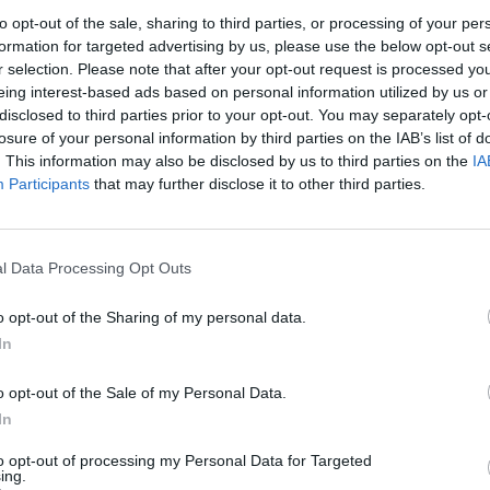
to opt-out of the sale, sharing to third parties, or processing of your per
formation for targeted advertising by us, please use the below opt-out s
r selection. Please note that after your opt-out request is processed y
eing interest-based ads based on personal information utilized by us or
disclosed to third parties prior to your opt-out. You may separately opt-
losure of your personal information by third parties on the IAB’s list of
. This information may also be disclosed by us to third parties on the
IA
Participants
that may further disclose it to other third parties.
 poitrine :
C’est l’un des signes les plus visibles de tous
 Beaucoup de gens ignorent cette pression, affirmant qu
l Data Processing Opt Outs
. Faites-vous examiner immédiatement si vous éprouvez u
o opt-out of the Sharing of my personal data.
In
re signe dangereux que vous pourriez avoir une crise
o opt-out of the Sale of my Personal Data.
de se rétrécir. Cela ne permet pas une bonne circulation
In
to opt-out of processing my Personal Data for Targeted
ing.