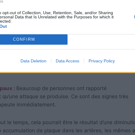
In
o opt-out of Collection, Use, Retention, Sale, and/or Sharing
ersonal Data that Is Unrelated with the Purposes for which it
lected.
Out
CONFIRM
Data Deletion
Data Access
Privacy Policy
ppaux :
Beaucoup de personnes ont rapporté
qu’une attaque se produise. Ce sont des signes très
érapeute immédiatement.
t le temps, cela pourrait être le résultat d’une diminut
une accumulation de plaque dans les artères, les mêmes 