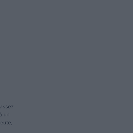
 assez
à un
peute,