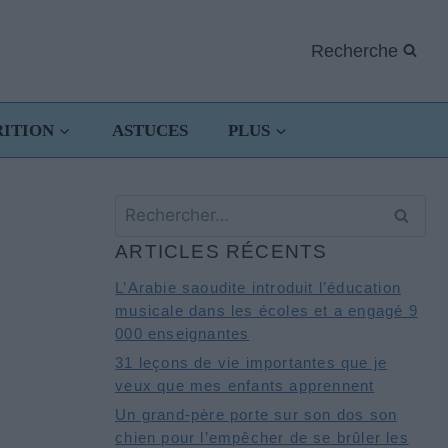
Recherche
RITION
ASTUCES
PLUS
Rechercher :
ARTICLES RÉCENTS
L’Arabie saoudite introduit l’éducation
musicale dans les écoles et a engagé 9
000 enseignantes
31 leçons de vie importantes que je
veux que mes enfants apprennent
Un grand-père porte sur son dos son
chien pour l’empêcher de se brûler les