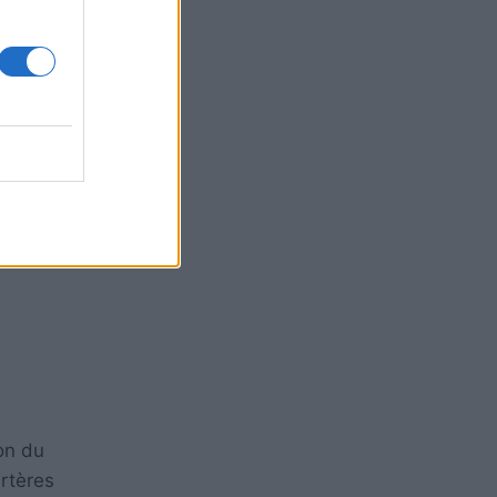
ion du
artères