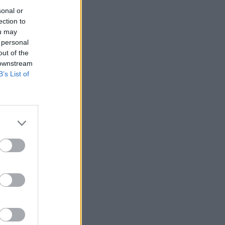
sonal or
ection to
ou may
 personal
out of the
 downstream
B’s List of
. Cette
e ce
ne