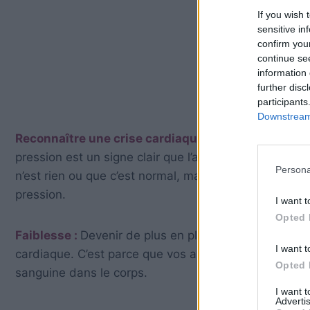
If you wish 
sensitive in
confirm you
continue se
information 
further disc
participants
Downstream 
Reconnaître une crise cardiaque : Pression dans la
pression est un signe clair que l’attaque est proche.
Persona
n’est rien ou que c’est normal, mais ça ne l’est pas
pression.
I want t
Opted 
Faiblesse :
Devenir de plus en plus faible est un aut
I want t
cardiaque. C’est parce que vos artères ont continué 
Opted 
sanguine dans le corps.
I want 
Advertis