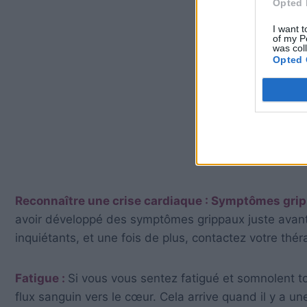
Opted 
I want t
of my P
was col
Opted 
Reconnaître une crise cardiaque : Symptômes gri
avoir développé des symptômes grippaux juste avant 
inquiétants, et une fois de plus, contactez votre th
Fatigue :
Si vous vous sentez fatigué et somnolent tou
flux sanguin vers le cœur. Cela arrive quand il y a 