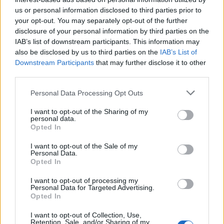
us or personal information disclosed to third parties prior to
your opt-out. You may separately opt-out of the further
disclosure of your personal information by third parties on the
IAB’s list of downstream participants. This information may
also be disclosed by us to third parties on the
IAB’s List of
Downstream Participants
that may further disclose it to other
third parties.
La pensée positive, aussi efficace qu’une dose de
morphine ? Sans aller jusque-là, l’imagerie médicale
Personal Data Processing Opt Outs
a permis de constater que les zones de notre
I want to opt-out of the Sharing of my
personal data.
cerveau impliquées dans la perception de la douleur
Opted In
sont moins actives lorsqu’on se persuade qu’on aura
peu ou pas mal. Une étude récente chez des
I want to opt-out of the Sale of my
Personal Data.
personnes atteintes de divers cancers a aussi
Opted In
prouvé que les optimistes ressentent moins de
I want to opt-out of processing my
douleurs pendant la maladie, y compris après une
Personal Data for Targeted Advertising.
Opted In
intervention chirurgicale.
I want to opt-out of Collection, Use,
Retention, Sale, and/or Sharing of my