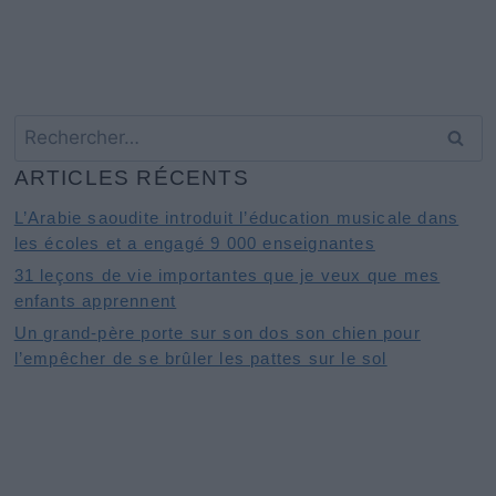
Rechercher :
ARTICLES RÉCENTS
L’Arabie saoudite introduit l’éducation musicale dans
les écoles et a engagé 9 000 enseignantes
31 leçons de vie importantes que je veux que mes
enfants apprennent
Un grand-père porte sur son dos son chien pour
l’empêcher de se brûler les pattes sur le sol