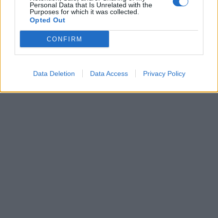
Personal Data that Is Unrelated with the
La pensée positive pour booster les défenses
Purposes for which it was collected.
immunitaires :
Opted Out
CONFIRM
Data Deletion
Data Access
Privacy Policy