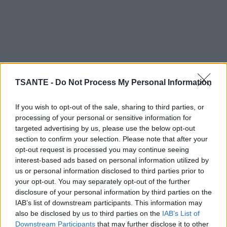
TSANTE -
Do Not Process My Personal Information
If you wish to opt-out of the sale, sharing to third parties, or
processing of your personal or sensitive information for
Leur développement émotionnel : Les enfants qui
targeted advertising by us, please use the below opt-out
section to confirm your selection. Please note that after your
sont encouragés à exprimer leurs émotions et qui
opt-out request is processed you may continue seeing
sont aidés à les comprendre peuvent développer
interest-based ads based on personal information utilized by
une meilleure intelligence émotionnelle.
us or personal information disclosed to third parties prior to
your opt-out. You may separately opt-out of the further
disclosure of your personal information by third parties on the
Leur apprentissage : Les enfants qui sont écoutés et
IAB’s list of downstream participants. This information may
compris sont plus enclins à poser des questions et à
also be disclosed by us to third parties on the
IAB’s List of
Downstream Participants
that may further disclose it to other
explorer leur curiosité, ce qui les aide à apprendre et