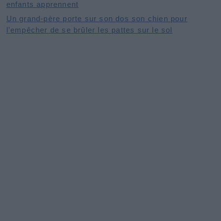
enfants apprennent
Un grand-père porte sur son dos son chien pour
l’empêcher de se brûler les pattes sur le sol