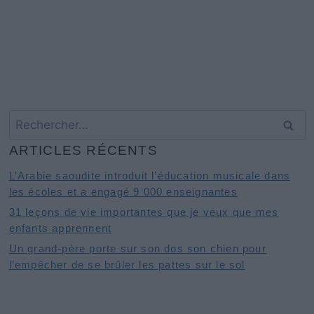
Rechercher :
ARTICLES RÉCENTS
L’Arabie saoudite introduit l’éducation musicale dans
les écoles et a engagé 9 000 enseignantes
31 leçons de vie importantes que je veux que mes
enfants apprennent
Un grand-père porte sur son dos son chien pour
l’empêcher de se brûler les pattes sur le sol