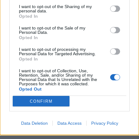
I want to opt-out of the Sharing of my
personal data.
Opted In
I want to opt-out of the Sale of my
Personal Data.
Opted In
Prenez 1 litre d’eau et ajoutez deux citrons moulus,
I want to opt-out of processing my
Personal Data for Targeted Advertising.
du jus de citron et 1 pouce de gingembre à l’eau.
Opted In
Aussi, vous pouvez ajouter 1 cuillère à soupe de
poivre pour une saveur rehaussée.
I want to opt-out of Collection, Use,
Retention, Sale, and/or Sharing of my
Personal Data that Is Unrelated with the
Purposes for which it was collected.
Porter à ébullition jusqu’à ce que tout ramollisse,
Opted Out
puis filtrer l’eau citronnée et gingembre et laisser
CONFIRM
refroidir. Profitez-en pour le boire avec du miel ou
plus de jus de citron. De plus, vous pouvez
également le boire chaud comme thé au coucher
Data Deletion
Data Access
Privacy Policy
pour brûler les graisses.