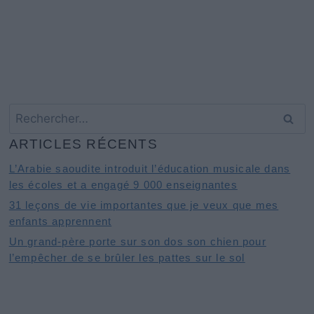
Rechercher :
ARTICLES RÉCENTS
L’Arabie saoudite introduit l’éducation musicale dans
les écoles et a engagé 9 000 enseignantes
31 leçons de vie importantes que je veux que mes
enfants apprennent
Un grand-père porte sur son dos son chien pour
l’empêcher de se brûler les pattes sur le sol