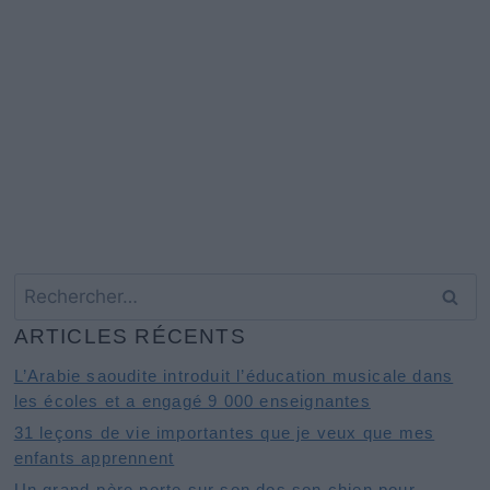
Rechercher :
ARTICLES RÉCENTS
L’Arabie saoudite introduit l’éducation musicale dans
les écoles et a engagé 9 000 enseignantes
31 leçons de vie importantes que je veux que mes
enfants apprennent
Un grand-père porte sur son dos son chien pour