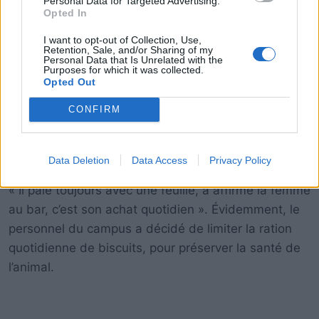
Personal Data for Targeted Advertising.
Opted In
I want to opt-out of Collection, Use,
Retention, Sale, and/or Sharing of my
Personal Data that Is Unrelated with the
Purposes for which it was collected.
L’employée du comptoir fut plus qu’heureuse de
Opted Out
donner un biscuit au chien en échange de cette
feuille. A partir de ce moment, l’animal a continué à
CONFIRM
se présenter chaque jour avec une feuille, de
manière à recevoir sa petite récompense.
Data Deletion
Data Access
Privacy Policy
« Il paie toujours avec une feuille, a affirmé la femme
au bar, c’est son achat quotidien ». Évidemment, le
personnel du campus a décidé de limiter la ration
quotidienne de biscuits, pour préserver la santé de
l’animal.