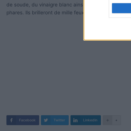
de soude, du vinaigre blanc ainsi qu’un peu de savo
phares. Ils brilleront de mille feux !
Facebook
Twitter
LinkedIn
+