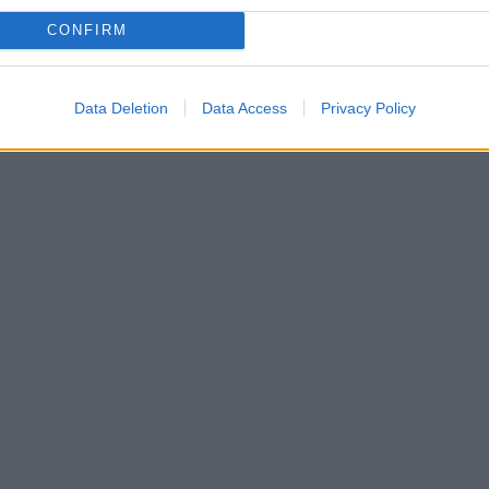
n. Trempez un chiffon dans le mélange, et néttoyez vos
CONFIRM
Data Deletion
Data Access
Privacy Policy