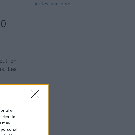
pattes sur le sol
10
tout en
es. Les
.
sonal or
ection to
ou may
 personal