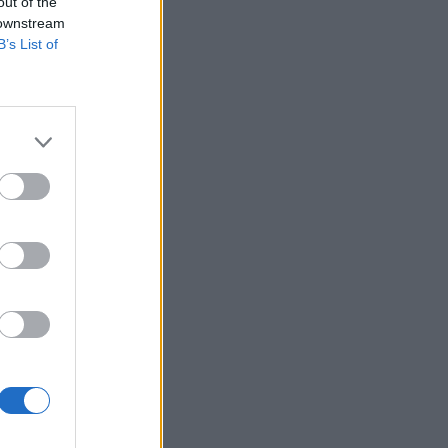
out of the
 downstream
B’s List of
os
ire à
bonate