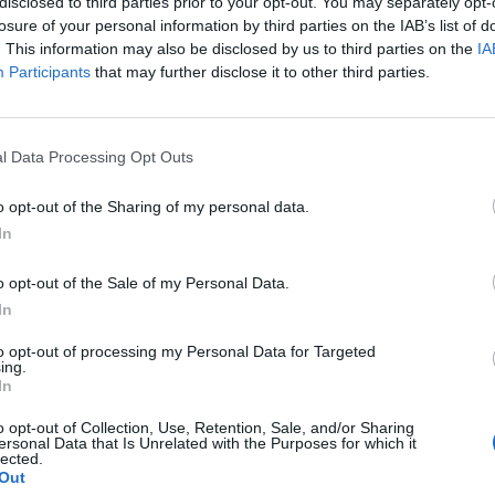
disclosed to third parties prior to your opt-out. You may separately opt-
losure of your personal information by third parties on the IAB’s list of
. This information may also be disclosed by us to third parties on the
IA
Participants
that may further disclose it to other third parties.
l Data Processing Opt Outs
o opt-out of the Sharing of my personal data.
In
o opt-out of the Sale of my Personal Data.
In
de nombreuses choses, et il sera parfait pour rendre vos
to opt-out of processing my Personal Data for Targeted
lement de vous munir d’une brosse à dent et de frotter v
ing.
In
tes puis essuyez. En dernier lieu, appliquez un peu de c
o opt-out of Collection, Use, Retention, Sale, and/or Sharing
ersonal Data that Is Unrelated with the Purposes for which it
lected.
Out
 seulement de mélanger dans un grand récipient du bicar