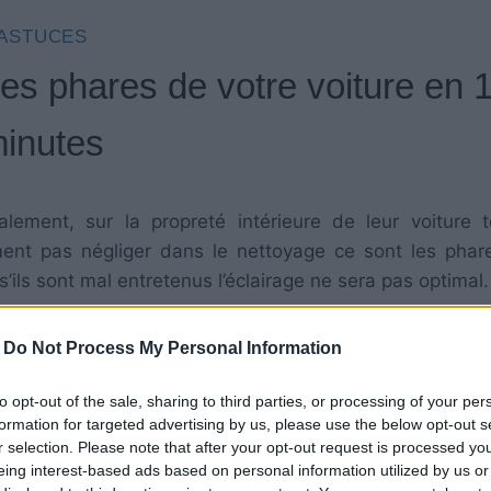
ASTUCES
 les phares de votre voiture en 
inutes
ement, sur la propreté intérieure de leur voiture 
ument pas négliger dans le nettoyage ce sont les phar
s’ils sont mal entretenus l’éclairage ne sera pas optimal
-
Do Not Process My Personal Information
to opt-out of the sale, sharing to third parties, or processing of your per
formation for targeted advertising by us, please use the below opt-out s
rendre vos phares parfaitement propres :
r selection. Please note that after your opt-out request is processed y
eing interest-based ads based on personal information utilized by us or