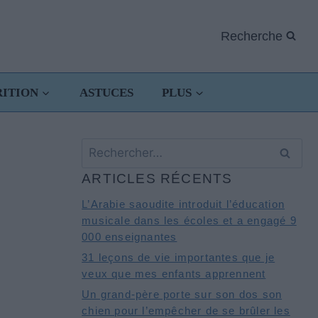
Recherche
RITION
ASTUCES
PLUS
Rechercher :
ARTICLES RÉCENTS
L’Arabie saoudite introduit l’éducation
musicale dans les écoles et a engagé 9
000 enseignantes
31 leçons de vie importantes que je
veux que mes enfants apprennent
Un grand-père porte sur son dos son
chien pour l’empêcher de se brûler les