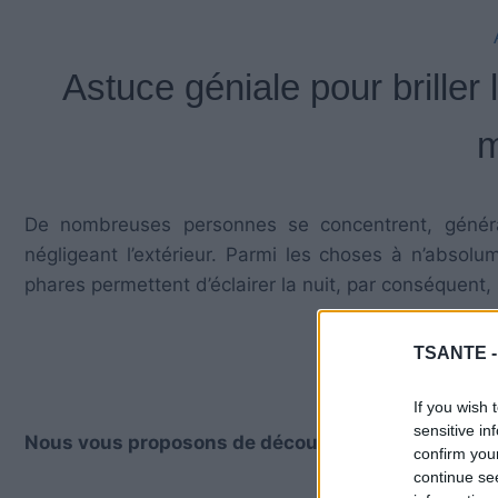
Astuce géniale pour briller
m
De nombreuses personnes se concentrent, général
négligeant l’extérieur. Parmi les choses à n’absol
phares permettent d’éclairer la nuit, par conséquent, 
TSANTE 
If you wish 
sensitive in
Nous vous proposons de découvrir 2 astuces pour 
confirm you
continue se