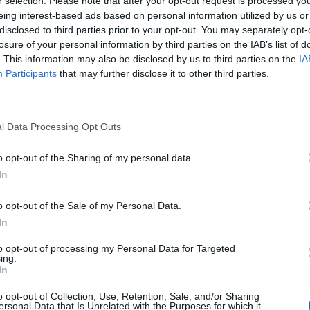
r selection. Please note that after your opt-out request is processed y
eing interest-based ads based on personal information utilized by us or
disclosed to third parties prior to your opt-out. You may separately opt-
losure of your personal information by third parties on the IAB’s list of
. This information may also be disclosed by us to third parties on the
IA
Participants
that may further disclose it to other third parties.
l Data Processing Opt Outs
o opt-out of the Sharing of my personal data.
In
o opt-out of the Sale of my Personal Data.
In
to opt-out of processing my Personal Data for Targeted
ing.
In
o opt-out of Collection, Use, Retention, Sale, and/or Sharing
ersonal Data that Is Unrelated with the Purposes for which it
ue vous obteniez une pâte crémeuse et voilà la lotion es