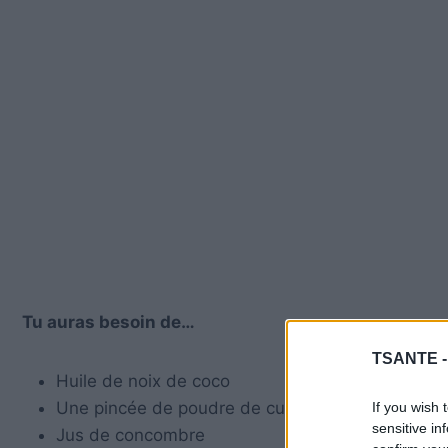
Tu auras besoin de…
TSANTE 
Huile de noix de coco
Une pincée de poudre de curcuma
If you wish 
sensitive in
Jus de concombre