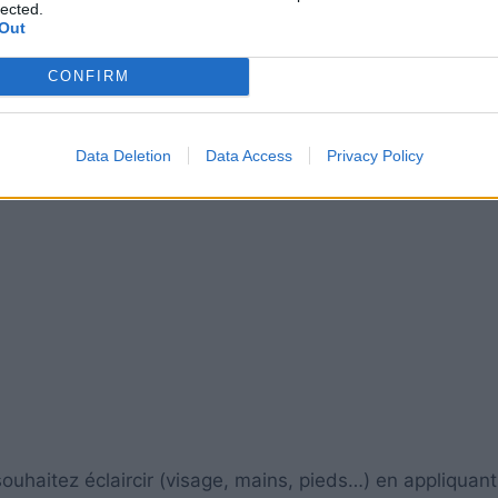
lected.
Out
CONFIRM
Data Deletion
Data Access
Privacy Policy
souhaitez éclaircir (visage, mains, pieds…) en appliquan