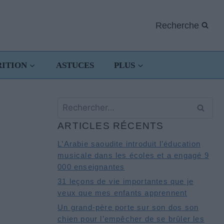
Recherche
RITION
ASTUCES
PLUS
Rechercher :
ARTICLES RÉCENTS
L’Arabie saoudite introduit l’éducation
musicale dans les écoles et a engagé 9
000 enseignantes
31 leçons de vie importantes que je
veux que mes enfants apprennent
Un grand-père porte sur son dos son
chien pour l’empêcher de se brûler les