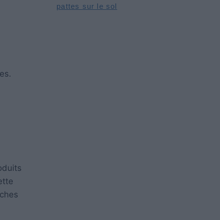
pattes sur le sol
es.
oduits
ette
oches