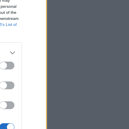
ou may
 personal
out of the
 downstream
B’s List of
t