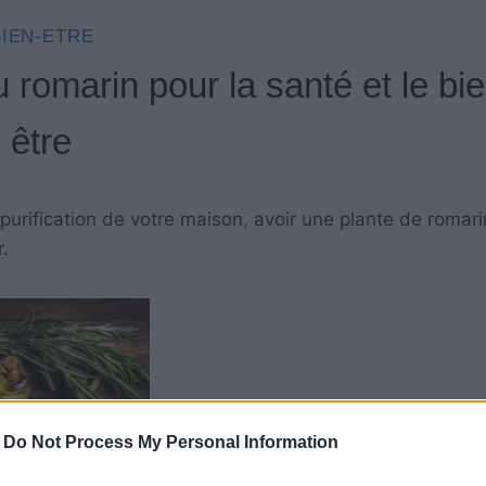
BIEN-ETRE
 romarin pour la santé et le bie
être
e purification de votre maison, avoir une plante de romar
.
-
Do Not Process My Personal Information
il, faites bouillir une poignée de feuilles de romarin d