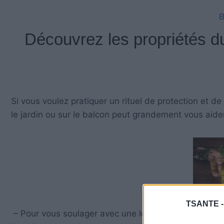
Découvrez les propriétés du
Si vous voulez pratiquer un rituel de protection et d
le jardin ou sur le balcon peut grandement vous aider
TSANTE 
– Pour vous soulager avec une longue journée de trava