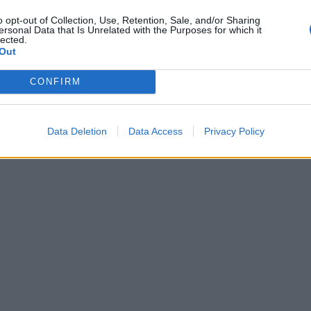
o opt-out of Collection, Use, Retention, Sale, and/or Sharing
ersonal Data that Is Unrelated with the Purposes for which it
lected.
le romarin peuvent vous aider à profiter d’un bon somme
Out
sente dans la nature. Coupez une branche, séchez et insér
CONFIRM
e branche met fin à vos troubles de sommeil.
Data Deletion
Data Access
Privacy Policy