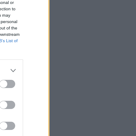
in ne
sonal or
ection to
ou may
 personal
out of the
 downstream
B’s List of
nuit
le brin
iller