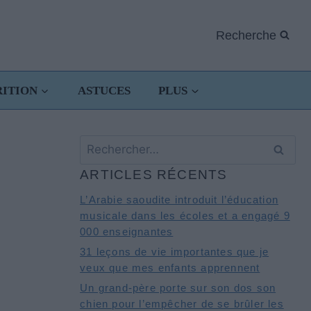
Recherche
RITION
ASTUCES
PLUS
Rechercher :
ARTICLES RÉCENTS
L’Arabie saoudite introduit l’éducation
musicale dans les écoles et a engagé 9
000 enseignantes
31 leçons de vie importantes que je
veux que mes enfants apprennent
Un grand-père porte sur son dos son
chien pour l’empêcher de se brûler les