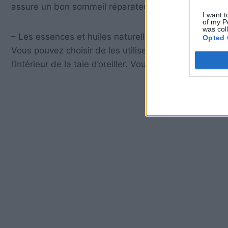
assure un bon sommeil réparateur.
I want t
of my P
was col
– Les essences et huiles naturelles présentent dans 
Opted 
Vous pouvez choisir de les utiliser tels qu’il se pré
l’intérieur de la taie d’oreiller. Vous verrez que cett