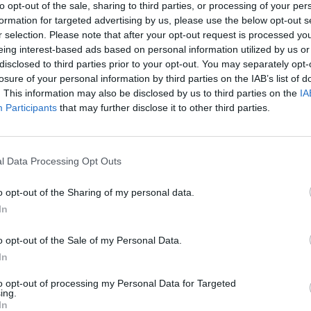
e lavande. Cependant, les propriétés tonifiantes du romar
to opt-out of the sale, sharing to third parties, or processing of your per
formation for targeted advertising by us, please use the below opt-out s
r selection. Please note that after your opt-out request is processed y
eing interest-based ads based on personal information utilized by us or
disclosed to third parties prior to your opt-out. You may separately opt-
losure of your personal information by third parties on the IAB’s list of
. This information may also be disclosed by us to third parties on the
IA
Participants
that may further disclose it to other third parties.
l Data Processing Opt Outs
o opt-out of the Sharing of my personal data.
In
o opt-out of the Sale of my Personal Data.
In
e bien-être psychique et physique. Si vous passez une 
 réveiller le matin pour affronter la journée. C’est là que 
to opt-out of processing my Personal Data for Targeted
ing.
a nature pensent que mettre un brin de romarin sous l’ore
In