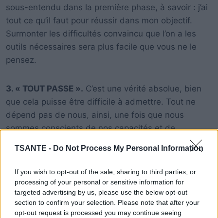
sous-entendu dans la première phase, à savoir : j’ai
tout ce qu’il faut pour réussir dans mon objectif.
Surmonter les difficultés convaincu que l’on a les
outils nécessaires sera plus facile que vous ne le
pensez.
3. « TOUT PASSE ».
C’est une vérité absolue, bien
que cela puisse être difficile à admettre. Tout ne
dépend pas de nous, ainsi, une fois que nous
sommes conscients de nos capacités et de
l’engagement que nous y mettons, nous devons
TSANTE -
Do Not Process My Personal Information
réaliser que, si nous ne parvenons pas à surmonter
un problème, il peut se dissiper avec le temps, ou
If you wish to opt-out of the sale, sharing to third parties, or
changer, se transformer. Cela signifie avoir une
processing of your personal or sensitive information for
targeted advertising by us, please use the below opt-out
approche positive de la vie et aider à envisager
section to confirm your selection. Please note that after your
l’avenir avec confiance, sans perdre courage.
opt-out request is processed you may continue seeing