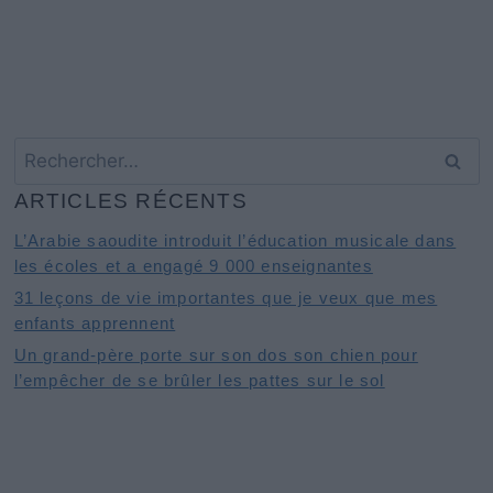
Rechercher :
ARTICLES RÉCENTS
L’Arabie saoudite introduit l’éducation musicale dans
les écoles et a engagé 9 000 enseignantes
31 leçons de vie importantes que je veux que mes
enfants apprennent
Un grand-père porte sur son dos son chien pour
l’empêcher de se brûler les pattes sur le sol