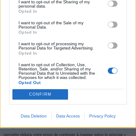
I want to opt-out of the Sharing of my
personal data.
Opted In
I want to opt-out of the Sale of my
Personal Data.
Opted In
I want to opt-out of processing my
Personal Data for Targeted Advertising.
Opted In
I want to opt-out of Collection, Use,
Retention, Sale, and/or Sharing of my
Personal Data that Is Unrelated with the
Purposes for which it was collected.
Opted Out
CONFIRM
Data Deletion
Data Access
Privacy Policy
3. Couvrez le reste du repas avec une serviette de table
Lorsque vous êtes rassasié, couvrir le reste de la nourriture avec une
serviette réduira votre envie de continuer à manger selon le principe «