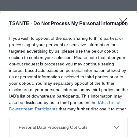
La quantité de nourriture que vous allez manger doit tenir dans la paume
TSANTE -
Do Not Process My Personal Information
des deux mains. Collez-les l’une contre l’autre, de façon à former une
If you wish to opt-out of the sale, sharing to third parties, or
coupe. La quantité de nourriture que celle-ci contient est suffisante pour
processing of your personal or sensitive information for
votre estomac.
targeted advertising by us, please use the below opt-out
section to confirm your selection. Please note that after your
opt-out request is processed you may continue seeing
2. Lorsque vous vous sentez rassasié, salissez les manches de vos
interest-based ads based on personal information utilized by
couverts
us or personal information disclosed to third parties prior to
De nombreuses personnes veulent manger tout ce qui leur a été servi,
your opt-out. You may separately opt-out of the further
disclosure of your personal information by third parties on the
ce qui les conduit à trop manger. En salissant les manches de vos
IAB’s list of downstream participants. This information may
couverts, vous ne pourrez plus manger la fameuse « bouchée de plus ».
also be disclosed by us to third parties on the
IAB’s List of
Downstream Participants
that may further disclose it to other
third parties.
Personal Data Processing Opt Outs