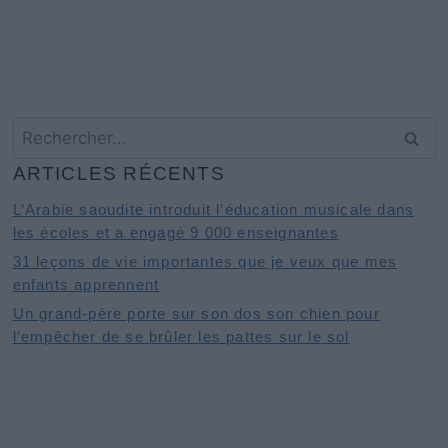
Rechercher :
ARTICLES RÉCENTS
L’Arabie saoudite introduit l’éducation musicale dans
les écoles et a engagé 9 000 enseignantes
31 leçons de vie importantes que je veux que mes
enfants apprennent
Un grand-père porte sur son dos son chien pour
l’empêcher de se brûler les pattes sur le sol