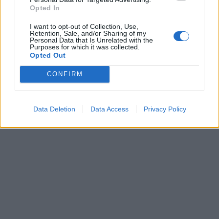
Opted In
5.
Vaporisez votre planche à couper ou votre
couteau avec un peu de jus de citron avant de
I want to opt-out of Collection, Use,
Retention, Sale, and/or Sharing of my
couper les oignons.
Personal Data that Is Unrelated with the
Purposes for which it was collected.
Opted Out
CONFIRM
Data Deletion
Data Access
Privacy Policy