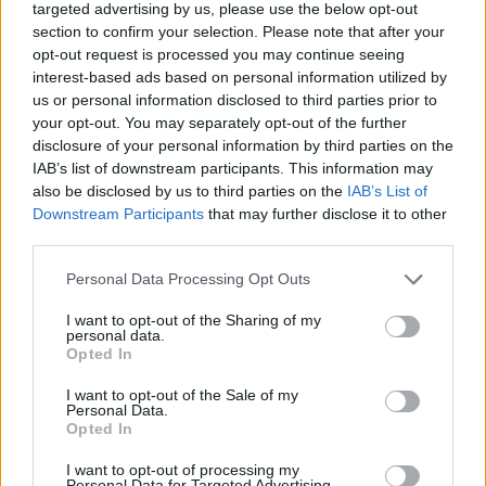
targeted advertising by us, please use the below opt-out
section to confirm your selection. Please note that after your
opt-out request is processed you may continue seeing
interest-based ads based on personal information utilized by
us or personal information disclosed to third parties prior to
your opt-out. You may separately opt-out of the further
disclosure of your personal information by third parties on the
IAB’s list of downstream participants. This information may
also be disclosed by us to third parties on the
IAB’s List of
Downstream Participants
that may further disclose it to other
third parties.
Personal Data Processing Opt Outs
4.
Faire fondre tout type de fromage sur votre
I want to opt-out of the Sharing of my
hamburger en quelques secondes. Placez la tranche
personal data.
Opted In
de fromage sur le dessus de la viande après qu’il
soit bon et brun et ajouter un peu d’eau dans la
I want to opt-out of the Sale of my
Personal Data.
casserole. Couvrir avec un couvercle et la vapeur va
Opted In
fondre le fromage en quelques secondes.
I want to opt-out of processing my
Personal Data for Targeted Advertising.