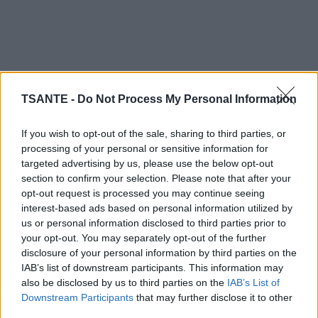
TSANTE -
Do Not Process My Personal Information
If you wish to opt-out of the sale, sharing to third parties, or
processing of your personal or sensitive information for
targeted advertising by us, please use the below opt-out
section to confirm your selection. Please note that after your
opt-out request is processed you may continue seeing
interest-based ads based on personal information utilized by
us or personal information disclosed to third parties prior to
your opt-out. You may separately opt-out of the further
disclosure of your personal information by third parties on the
IAB’s list of downstream participants. This information may
also be disclosed by us to third parties on the
IAB’s List of
Pour en consommer, vous devez les broyer en poudre très fine. Vous
Downstream Participants
that may further disclose it to other
n’aurez plus qu’à en saupoudrer vos repas pour profiter de ces bienfaits !
third parties.