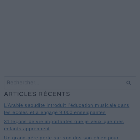
Rechercher :
ARTICLES RÉCENTS
L’Arabie saoudite introduit l’éducation musicale dans
les écoles et a engagé 9 000 enseignantes
31 leçons de vie importantes que je veux que mes
enfants apprennent
Un grand-père porte sur son dos son chien pour