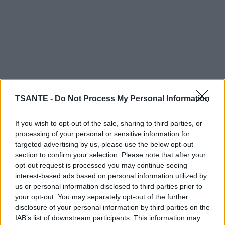
TSANTE -
Do Not Process My Personal Information
If you wish to opt-out of the sale, sharing to third parties, or
processing of your personal or sensitive information for
Tous ces restes sont broyés et mélangés en une
targeted advertising by us, please use the below opt-out
pâte épaisse. Ensuite, plusieurs additifs sont ajoutés
section to confirm your selection. Please note that after your
afin de rehausser le goût du mélange, y compris des
opt-out request is processed you may continue seeing
interest-based ads based on personal information utilized by
quantités excessives de sel, de sirop de maïs, de
us or personal information disclosed to third parties prior to
glutamate monosodique (MSG), de nitrates et
your opt-out. You may separately opt-out of the further
d’autres produits chimiques, des arômes qui
disclosure of your personal information by third parties on the
IAB’s list of downstream participants. This information may
comprennent le glutamate monosodique (MSG) et le