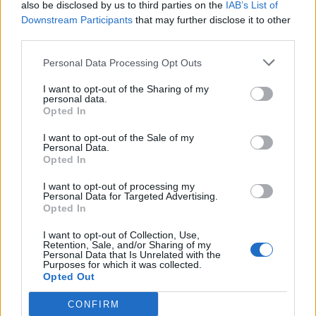
also be disclosed by us to third parties on the
IAB’s List of
carmin – un colorant produit à partir de coquilles de
Downstream Participants
that may further disclose it to other
petits coléoptères, bouillis dans de l’ammoniac ou
third parties.
du carbonate de sodium.
Personal Data Processing Opt Outs
I want to opt-out of the Sharing of my
En outre, il a été démontré dans une étude de l’Université de Hawaii que
personal data.
Opted In
les viandes transformées tendent en général à augmenter le risque de
cancer du pancréas de 67%.
I want to opt-out of the Sale of my
Personal Data.
Opted In
I want to opt-out of processing my
Personal Data for Targeted Advertising.
Opted In
I want to opt-out of Collection, Use,
Retention, Sale, and/or Sharing of my
Personal Data that Is Unrelated with the
Purposes for which it was collected.
Opted Out
CONFIRM