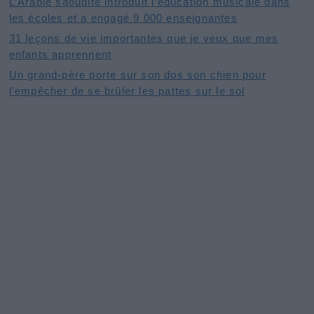
L’Arabie saoudite introduit l’éducation musicale dans
les écoles et a engagé 9 000 enseignantes
31 leçons de vie importantes que je veux que mes
enfants apprennent
Un grand-père porte sur son dos son chien pour
l’empêcher de se brûler les pattes sur le sol