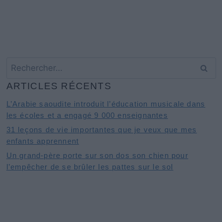
Rechercher :
ARTICLES RÉCENTS
L’Arabie saoudite introduit l’éducation musicale dans
les écoles et a engagé 9 000 enseignantes
31 leçons de vie importantes que je veux que mes
enfants apprennent
Un grand-père porte sur son dos son chien pour
l’empêcher de se brûler les pattes sur le sol