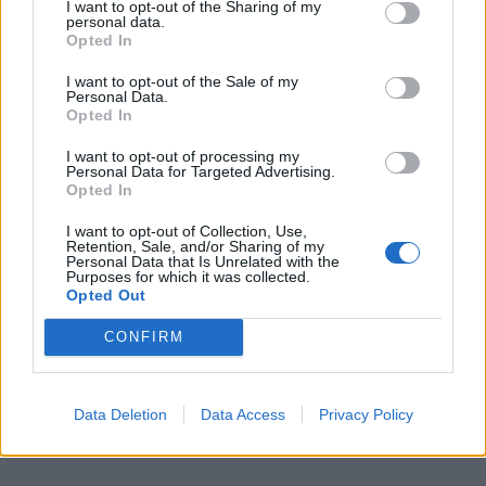
I want to opt-out of the Sharing of my
personal data.
Opted In
I want to opt-out of the Sale of my
Personal Data.
Opted In
– Dialoguer avec le conjoint. Faire preuve
I want to opt-out of processing my
d’empathie est essentiel au sein d’une bonne
Personal Data for Targeted Advertising.
communication de couple. Faire l’effort de toujours
Opted In
se mettre à la place de l’autre. En faisant cela,
I want to opt-out of Collection, Use,
Retention, Sale, and/or Sharing of my
l’échange se fait avec calme, respect et convivialité.
Personal Data that Is Unrelated with the
Avoir envie de comprendre l’autre c’est se donner
Purposes for which it was collected.
Opted Out
toutes les chances de mieux communiquer avec lui,
CONFIRM
– Passer à l’action. Faire des concessions, accepter
Data Deletion
Data Access
Privacy Policy
que nous sommes responsables de cette situation,