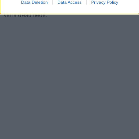
Data Deletion
Data Access
Privacy Policy
matinée sur un estomac vide. Avant cela, boire un
verre d’eau tiède.