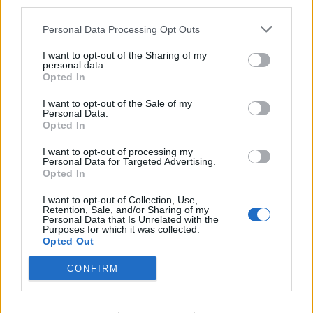
third parties.
Personal Data Processing Opt Outs
I want to opt-out of the Sharing of my
personal data.
Opted In
I want to opt-out of the Sale of my
Personal Data.
Opted In
I want to opt-out of processing my
Personal Data for Targeted Advertising.
1 banane; 1 orange; ½ tasse de yogourt dégraissée;
Opted In
1 cuillère à café d’huile de noix de coco; ¼ poudre
I want to opt-out of Collection, Use,
Retention, Sale, and/or Sharing of my
cuillère à café de gingembre; 2 cuillères à soupe de
Personal Data that Is Unrelated with the
graines de lin
Purposes for which it was collected.
Opted Out
2 cuillères à soupe de protéines de lactosérum
CONFIRM
Préparation:
Mélanger tous les ingrédients dans un
mélangeur. Mélanger peu et boire ce jus dans la